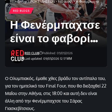
REDNEWS.gr
>
ΡΟΗ ΕΙΔΗΣΕΩΝ
>
RED BLOGS
>
Η Φενέρμπαχτσε είναι το φαβορί…
RED BLOGS
Η Φενέρμπαχτσε
είναι το φαβορί…
RED CLUB
Published: 09/05/2026
Last updated: 09/05/2026 12:17 ΜΜ
Ο Ολυμπιακός, έμαθε χθες βράδυ τον αντίπαλο του,
για τον ημιτελικό του Final Four, που θα διεξαχθεί 22
Μαΐου στην Αθήνα, στις 18:00 και αυτή δεν είναι
άλλη από την Φενέρμπαχτσε του Σάρας
Γιασκεβίτσιους.