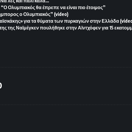
Να λες και πάλι καλά…
“Ο Ολυμπιακός θα έπρεπε να είναι πιο έτοιμος”
μπορος ο Ολυμπιακός” (video)
αϊσκάκης» για τα θύματα των πυρκαγιών στην Ελλάδα (vide
της της Ναϊμέγκεν πουλήθηκε στην Αϊντχόφεν για 15 εκατομ
O