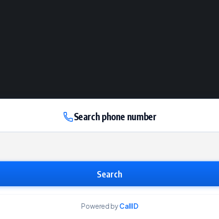
Search phone number
Search
Powered by
CallID