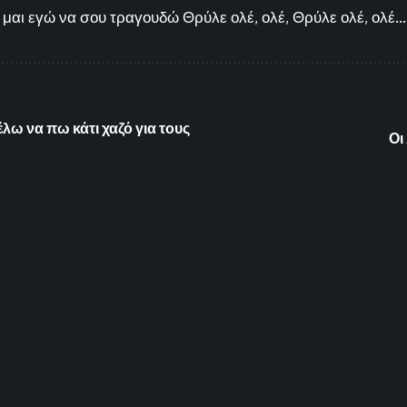
μαι εγώ να σου τραγουδώ Θρύλε ολέ, ολέ, Θρύλε ολέ, ολέ...
λω να πω κάτι χαζό για τους
Οι