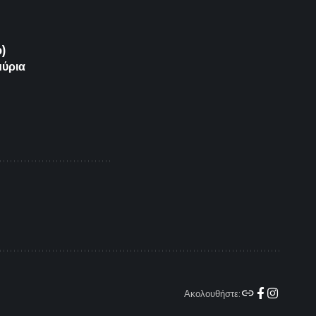
o)
μύρια
Ακολουθήστε: