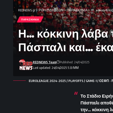
REDNEWS.gr
>
ΡΟΗ ΕΙΔΗΣΕΩΝ
>
ΠΑΡΑΣΚΗΝΙΑ
>
Η… κόκκινη λά
ΠΑΡΑΣΚΗΝΙΑ
Η… κόκκινη λάβα
Πάσπαλι και… έκα
REDNEWS Team
Published: 24/04/2025
Last updated: 24/04/2025 5:33 ΜΜ
EUROLEAGUE 2024-2025 / PLAYOFFS / GAME-1 / ΟΣΦΠ -
Το Στάδιο Ειρή
Πάσπαλι αποθέ
την… κόκκινη λ