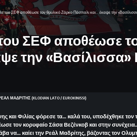
βα του ΣΕΦ αποθέωσε τον θρυλικό Ζάρκο Πάσπαλι και… έκαψε την «Βασίλισσα
 του ΣΕΦ αποθέωσε το
ψε την «Βασίλισσα» Ρ
 ΡΕΑΛ ΜΑΔΡΙΤΗΣ (KLODIAN LATO / EUROKINISSI)
νης και Φιλίας φόρεσε τα… καλά του, υποδέχθηκε τον
ωσε τον κορυφαίο Σάσα Βεζένκοβ και στην συνέχεια…
άβα να… καίει την Ρεάλ Μαδρίτης, βάζοντας τον Ολυ