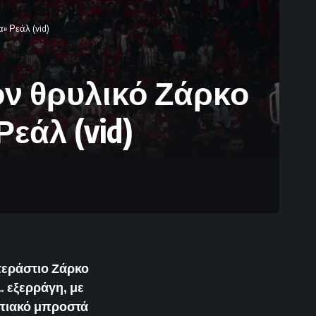
» Ρεάλ (vid)
ν θρυλικό Ζάρκο
εάλ (vid)
 τεράστιο Ζάρκο
 εξερράγη, με
μπιακό μπροστά