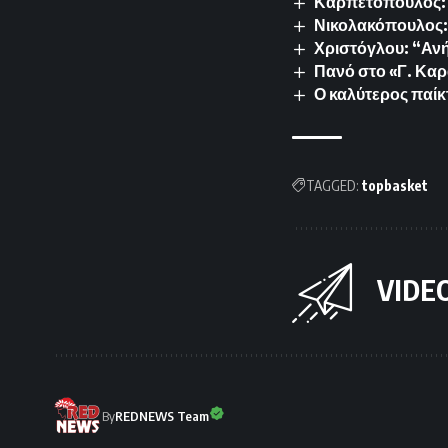
Καρπετόπουλος: 
Νικολακόπουλος: 
Χριστόγλου: “Ανή
Πανό στο «Γ. Καρ
Ο καλύτερος παίκ
TAGGED:
topbasket
VIDE
By
REDNEWS Team