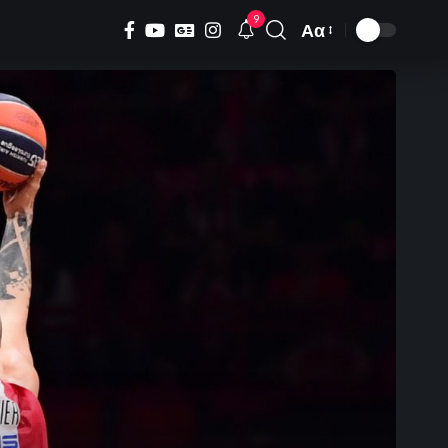
9
Αα
Font
Resizer