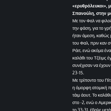
«ερυθρόλευκοι», μ
Σπανούλη, στην μά
Με τον Φαλ να φιλοδ
την φάση, για το γ
ήταν άμεση, καθώς 
του Φαλ, πριν καν 
Ράιτ, ενώ ακόμα ένα
καλάθι του Τζέιμς έ
συνέχισαν να έχουν
23-15.
Με τρίποντο του Πίτ
η όμορφη ατομική π
τάιμ άουτ. Το καλάθ
στο -2, ενώ ο Αμερ
το 33-31, έβαλε με