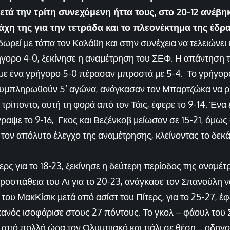
ετά την τρίτη συνεχόμενη ήττα τους, στο 20-12 ανέβη
χη της για την τετράδα και το πλεονέκτημα της έδρ
ωρεί με τάπα τον Καλάθη και στην συνέχεια να τελειώνει 
ρήγορο 4-0, ξεκίνησε η αναμέτρηση του ΣΕΦ. Η απάντησ
με ένα γρήγορο 5-0 πέρασαν μπροστά με 5-4. Το γρήγορ
συμπληρωθούν 5’ αγώνα, ανάγκασαν τον Μπαρτζώκα να ρί
 τρίποντο, αυτή τη φορά από τον Τάις, έφερε το 9-14. Έν
γραψε το 9-16, Γκος και Βεζένκοβ μείωσαν σε 15-21, όμως
 τον απόλυτο έλεγχο της αναμέτρησης, κλείνοντας το δε
ερς για το 18-23, ξεκίνησε η δεύτερη περίοδος της αναμέ
ροσπάθεια του Λι για το 20-23, ανάγκασε τον Σπανούλη ν
ι του ΜακΚίσικ μετά από ασίστ του Πίτερς, για το 25-27, έ
ικανός ισοφάρισε στους 27 πόντους. Το γκολ – φάουλ του
τά από πολλή ώρα τον Ολυμπιακό και πάλι σε θέση… οδηγού