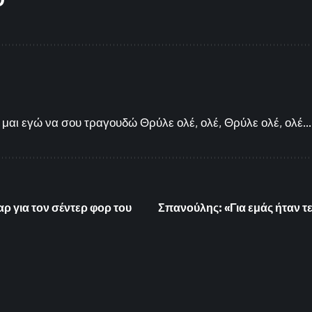
μαι εγώ να σου τραγουδώ Θρύλε ολέ, ολέ, Θρύλε ολέ, ολέ...
 για τον σέντερ φορ του
Σπανούλης: «Για εμάς ήταν τελ