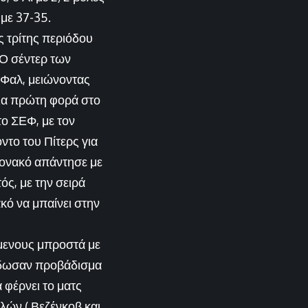
 με 37-35.
ς τρίτης περιόδου
 Ο σέντερ των
 Φαλ, μειώνοντας
ια πρώτη φορά στο
το ΣΕΦ, με τον
ντο του Πίτερς για
Μονακό απάντησε με
ός, με την σειρά
ακό να μπαίνει στην
μενους μπροστά με
 έδωσαν προβάδισμα
 φέρνει το ματς
λών ( Βεζένκοβ και