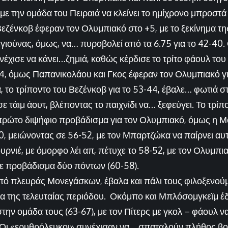
με την ομάδα του Πειραιά να κλείνει το ημίχρονο μπροστά
εζένκοβ έφεραν τον Ολυμπιακό στο +5, με το ξεκίνημα τη
εγιούνας, όμως, να… πυροβολεί από τα 6.75 για το 42-40.
έχισε να κάνει…ζημιά, καθώς κέρδισε το τρίτο φάουλ του
4, όμως Παπανικολάου και Γκος έφεραν τον Ολυμπιακό γ
, το τρίποντο του Βεζένκοβ για το 53-44, έβαλε… φωτιά σ
ε τάιμ άουτ, βλέποντας το παιχνίδι να… ξεφεύγει. Το τρίπο
 πρώτο διψήφιο προβάδισμα για τον Ολυμπιακό, όμως η 
, μειώνοντας σε 56-52, με τον Μπαρτζώκα να παίρνει αυτ
ουρνιέ, με όμορφο λέι απ, πέτυχε το 58-52, με τον Ολυμπι
με προβάδισμα δύο πόντων (60-58).
πό πλευράς Μονεγάσκων, έβαλα και πάλι τους φιλοξενού
ημα της τελευταίας περιόδου. Οκόμπο και Μπλόσομγκεϊμ
ην ομάδα τους (63-67), με τον Πίτερς με γκολ – φάουλ να
. Οι «ερυθρόλευκοι» συνέχισαν να… σπαταλούν πλήθος βο