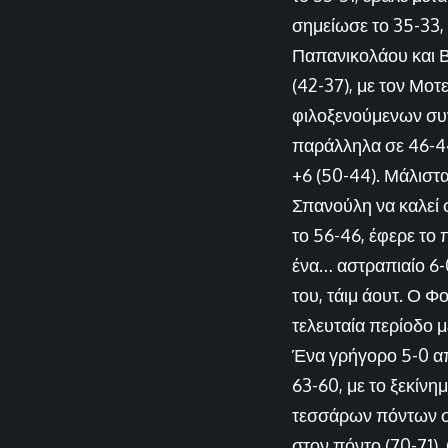
σημείωσε το 35-33, 
Παπανικολάου και Β
(42-37), με τον Μοτ
φιλοξενούμενων συν
παράλληλα σε 46-4
+6 (50-44). Μάλιστα
Σπανούλη να καλεί σ
το 56-46, έφερε το
ένα… αστραπιαίο 6-0
του, τάιμ άουτ. Ο Φ
τελευταία περίοδο 
Ένα γρήγορο 5-0 α
63-60, με το ξεκίν
τεσσάρων πόντων στ
στον πόντο (70-71)