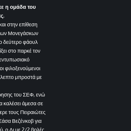
κε η ομάδα του
ας.
και στην επίθεση
η των Μονεγάσκων
ο δεύτερο φάουλ
ξει στο παρκέ τον
α εντυπωσιακό
 οι φιλοξενούμενοι
κάλεπτο μπροστά με
τρησης του ΣΕΦ, ενώ
α καλέσει άμεσα σε
φερε τους Πειραιώτες
 Σάσα Βεζένκοβ για
, ο Λι με 2/2 βολές