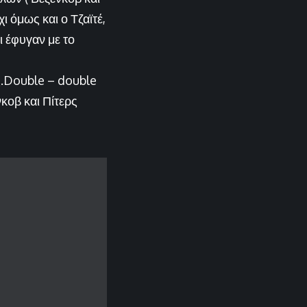
ι όμως και ο Τζαϊτέ,
ι έφυγαν με το
ς.Double – double
νκοβ και Πίτερς