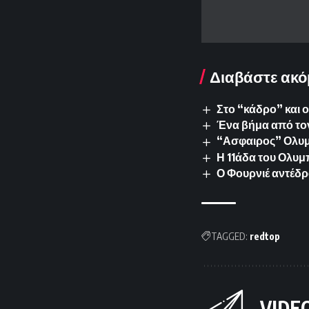
Διαβάστε ακό
Στο “κάδρο” και 
Ένα βήμα από το
“Ασφαιρος” Ολυμπ
Η 11άδα του Ολυμ
Ο Φουρνιέ αντέδρ
TAGGED:
redtop
VIDE