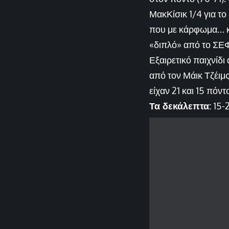
ΜακΚίσικ 1/4 για το
που με κάρφωμα… κλ
«διπλό» από το ΣΕΦ
Εξαιρετικό παιχνίδ
από τον Μάικ Τζέιμς
είχαν 21 και 15 πόντ
Τα δεκάλεπτα:
15-2