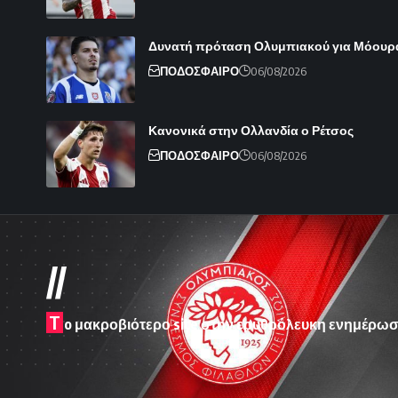
Δυνατή πρόταση Ολυμπιακού για Μόουρ
ΠΟΔΟΣΦΑΙΡΟ
06/08/2026
Κανονικά στην Ολλανδία ο Ρέτσος
ΠΟΔΟΣΦΑΙΡΟ
06/08/2026
//
T
o μακροβιότερο site στην ερυθρόλευκη ενημέρωσ