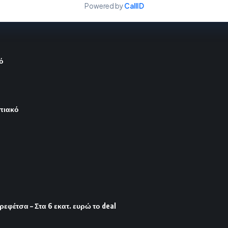
Powered by
CallID
ό
μπιακό
φέτσα – Στα 6 εκατ. ευρώ το deal