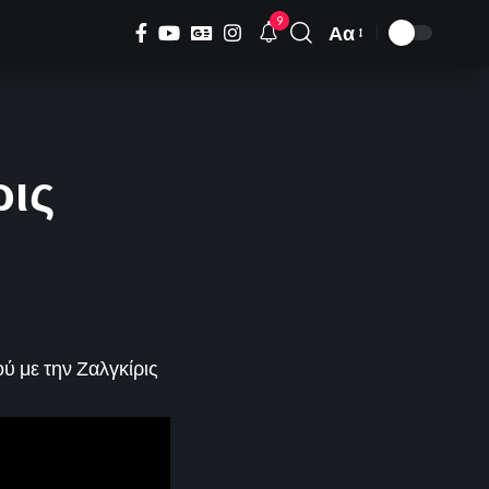
9
Αα
Font
Resizer
ρις
ύ με την Ζαλγκίρις