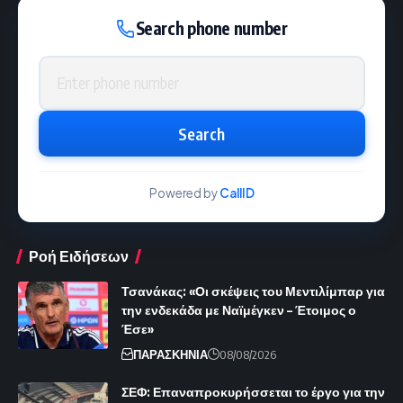
Search phone number
Phone number
Search
Powered by
CallID
Ροή Ειδήσεων
Τσανάκας: «Οι σκέψεις του Μεντιλίμπαρ για
την ενδεκάδα με Ναϊμέγκεν – Έτοιμος ο
Έσε»
ΠΑΡΑΣΚΗΝΙΑ
08/08/2026
ΣΕΦ: Επαναπροκυρήσσεται το έργο για την