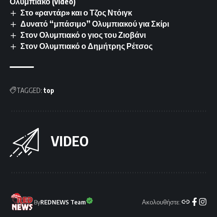
Ολυμπιακό (video)
Στο «ραντάρ» και ο Τζος Ντόιγκ
Δυνατό “μπάσιμο” Ολυμπιακού για Σκίρι
Στον Ολυμπιακό ο γιος του Ζιοβάνι
Στον Ολυμπιακό ο Δημήτρης Ρέτσος
TAGGED:
top
VIDEO
Ακολουθήστε:
By
REDNEWS Team