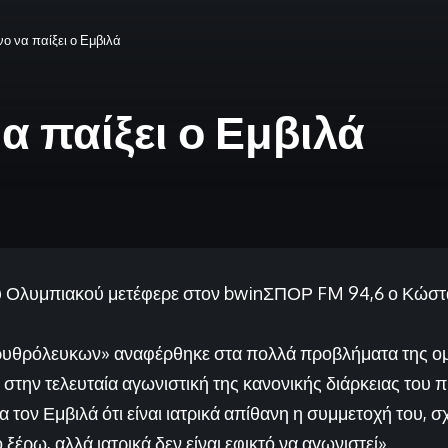
νο να παίξει ο Εμβιλά
α παίξει ο Εμβιλά
του Ολυμπιακού μετέφερε στον bwinΣΠΟΡ FM 94,6 ο Κώστ
ρυθρόλευκων» αναφέρθηκε στα πολλά προβλήματα της ομ
, στην τελευταία αγωνιστική της κανονικής διάρκειας του
ια τον Εμβιλά ότι είναι ιατρικά απίθανη η συμμετοχή του, 
 ξέρω, αλλά ιατρικά δεν είναι εφικτό να αγωνιστεί».