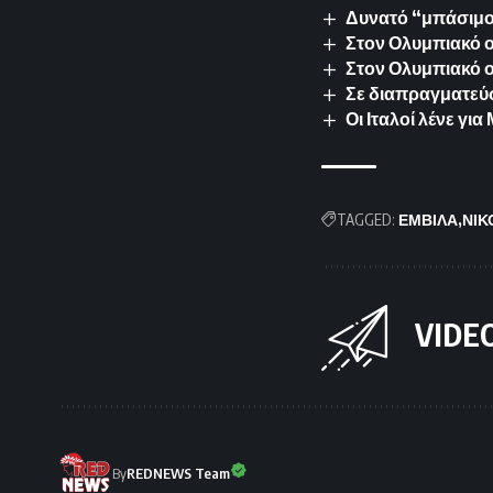
Δυνατό “μπάσιμο”
Στον Ολυμπιακό ο 
Στον Ολυμπιακό 
Σε διαπραγματεύσ
Οι Ιταλοί λένε γ
TAGGED:
ΕΜΒΙΛΑ
ΝΙΚ
VIDE
By
REDNEWS Team