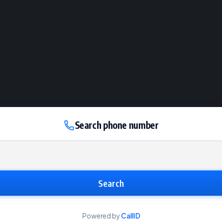
Search phone number
Search
Powered by
CallID