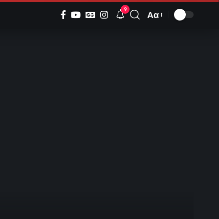
9
Αα
Font
Resizer