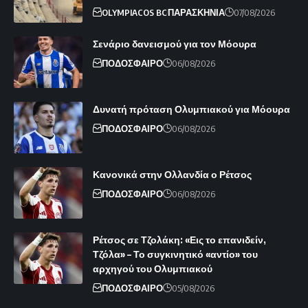
OLYMPIACOS BC
ΠΑΡΑΣΚΗΝΙΑ
07/08/2026
Σενάριο δανεισμού για τον Μόουρα
ΠΟΔΟΣΦΑΙΡΟ
06/08/2026
Δυνατή πρόταση Ολυμπιακού για Μόουρα
ΠΟΔΟΣΦΑΙΡΟ
06/08/2026
Κανονικά στην Ολλανδία ο Ρέτσος
ΠΟΔΟΣΦΑΙΡΟ
06/08/2026
Ρέτσος σε Τζολάκη: «Εις το επανιδείν,
Τζόλα» – Το συγκινητικό «αντίο» του
αρχηγού του Ολυμπιακού
ΠΟΔΟΣΦΑΙΡΟ
05/08/2026