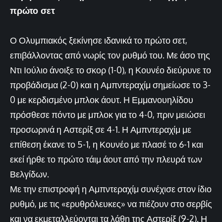
πρώτο σετ
Ο Ολυμπιακός ξεκίνησε ιδανικά το πρώτο σετ,
επιβάλλοντας από νωρίς τον ρυθμό του. Με άσο της
Ντι Ιούλιο άνοιξε το σκορ (1-0), η Κουνέο διεύρυνε το
προβάδισμα (2-0) και η Αμπντεραχίμ σημείωσε το 3-
0 με κερδισμένο μπλοκ άουτ. Η Εμμανουηλίδου
πρόσθεσε πόντο με μπλοκ για το 4-0, πριν μειώσει
προσωρινά η Αστερίξ σε 4-1. Η Αμπντεραχίμ με
επίθεση έκανε το 5-1, η Κουνέο με πλασέ το 6-1 και
εκεί ήρθε το πρώτο τάιμ άουτ από την πλευρά των
Βελγίδων.
Με την επιστροφή η Αμπντεραχίμ συνέχισε στον ίδιο
ρυθμό, με τις «ερυθρόλευκες» να πιέζουν στο σερβίς
και να εκμεταλλεύονται τα λάθη της Αστερίξ (9-2). Η