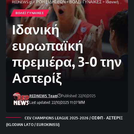
REDNEWS.gr
>
ΡΟΗ ΕΙΔΗΣΕΩΝ
>
ΒΟΛΕΪ ΓΥΝΑΙΚΕΣ
>
Ιδανική ευρωπαϊκή πρεμιέρα, 3-0 την Αστερίξ
ΒΟΛΕΪ ΓΥΝΑΙΚΕΣ
Ιδανική
ευρωπαϊκή
πρεμιέρα, 3-0 την
Αστερίξ
REDNEWS Team
Published: 22/10/2025
Last updated: 22/10/2025 11:07 ΜΜ
CEV CHAMPIONS LEAGUE 2025-2026 / ΟΣΦΠ - ΑΣΤΕΡΙΞ
(KLODIAN LATO / EUROKINISSI)