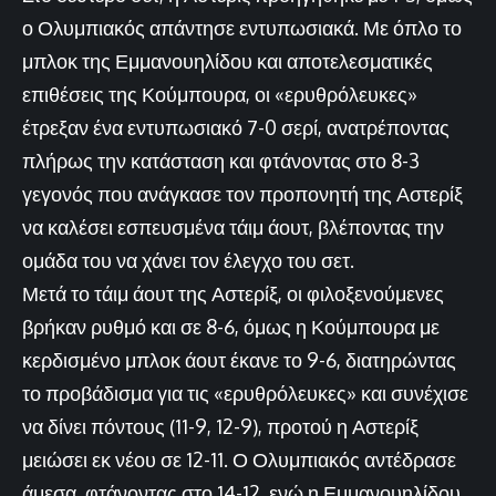
ο Ολυμπιακός απάντησε εντυπωσιακά. Με όπλο το
μπλοκ της Εμμανουηλίδου και αποτελεσματικές
επιθέσεις της Κούμπουρα, οι «ερυθρόλευκες»
έτρεξαν ένα εντυπωσιακό 7-0 σερί, ανατρέποντας
πλήρως την κατάσταση και φτάνοντας στο 8-3
γεγονός που ανάγκασε τον προπονητή της Αστερίξ
να καλέσει εσπευσμένα τάιμ άουτ, βλέποντας την
ομάδα του να χάνει τον έλεγχο του σετ.
Μετά το τάιμ άουτ της Αστερίξ, οι φιλοξενούμενες
βρήκαν ρυθμό και σε 8-6, όμως η Κούμπουρα με
κερδισμένο μπλοκ άουτ έκανε το 9-6, διατηρώντας
το προβάδισμα για τις «ερυθρόλευκες» και συνέχισε
να δίνει πόντους (11-9, 12-9), προτού η Αστερίξ
μειώσει εκ νέου σε 12-11. Ο Ολυμπιακός αντέδρασε
άμεσα, φτάνοντας στο 14-12, ενώ η Εμμανουηλίδου