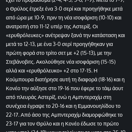
ο Θρύλος έτρεξε ένα 3-0 σερί και προηγήθηκε μετά
από ώρα με 10-9, πριν τη νέα ισοφάριση (10-10) και
ανατροπή στο 11-12 υπέρ της Αστερίξ. Οι
«ερυθρόλευκες» ανέτρεψαν ξανά την κατάσταση και
μετά το 12-13, με ένα 3-0 σερί προηγήθηκαν για
πρώτη φορά στο τρίτο σετ με +2 (15-13), με την
Στεβάνοβιτς. Ακολούθησε νέα ισοφάριση (15-15)
αλλά και «ερυθρόλευκο» +2 στο 17-15. Η
Κούμπουρα διατήρησε αυτή τη διαφορά (18-16) και η
Κονέο την αύξησε στο 19-16 που έφερε το τάιμ άουτ
από πλευράς Αστερίξ, ενώ η Αμπντεραχίμ στη
συνέχεια έγραψε το 20-16 και η Εμμανουηλίδου το
22-17. Από άσο της Αμπντεραχίμ διαμορφώθηκε το
23-17 για τον Θρύλο και η Κονέο έδωσε το πρώτο