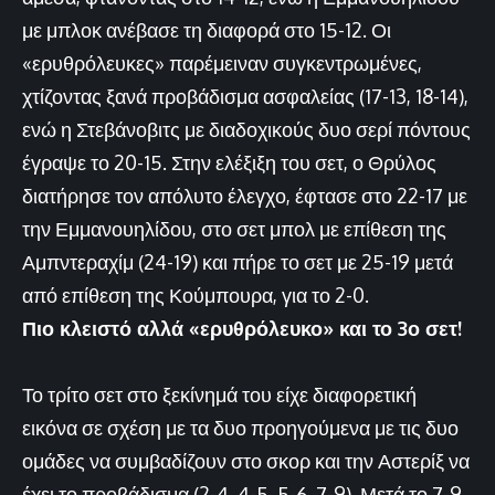
με μπλοκ ανέβασε τη διαφορά στο 15-12. Οι
«ερυθρόλευκες» παρέμειναν συγκεντρωμένες,
χτίζοντας ξανά προβάδισμα ασφαλείας (17-13, 18-14),
ενώ η Στεβάνοβιτς με διαδοχικούς δυο σερί πόντους
έγραψε το 20-15. Στην ελέξιξη του σετ, ο Θρύλος
διατήρησε τον απόλυτο έλεγχο, έφτασε στο 22-17 με
την Εμμανουηλίδου, στο σετ μπολ με επίθεση της
Αμπντεραχίμ (24-19) και πήρε το σετ με 25-19 μετά
από επίθεση της Κούμπουρα, για το 2-0.
Πιο κλειστό αλλά «ερυθρόλευκο» και το 3ο σετ!
Το τρίτο σετ στο ξεκίνημά του είχε διαφορετική
εικόνα σε σχέση με τα δυο προηγούμενα με τις δυο
ομάδες να συμβαδίζουν στο σκορ και την Αστερίξ να
έχει το προβάδισμα (2-4, 4-5, 5-6, 7-9). Μετά το 7-9,