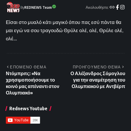
Ακολουθήστε:
By
REDNEWS Team
Είσαι στο μυαλό κάτι μαγικό όπου πας εσύ πάντα θα
μαι εγώ να σου τραγουδώ Θρύλε ολέ, ολέ, Θρύλε ολέ,
ολέ...
ΕΠΟΜΕΝΟ ΘΕΜΑ
ΠΡΟΗΓΟΥΜΕΝΟ ΘΕΜΑ
Ντόμπριτς: «Να
Ο Αλέξανδρος Σόμογλου
χρησιμοποιήσουμε το
για την αναμέτρηση του
κοινό μας απέναντι στον
Ολυμπιακού με Αντβέρπ
Ολυμπιακό»
Rednews Youtube