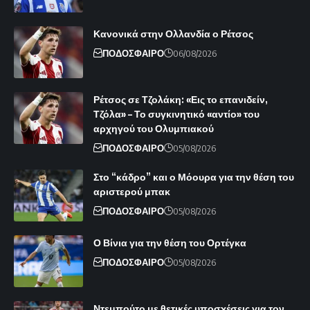
Κανονικά στην Ολλανδία ο Ρέτσος
ΠΟΔΟΣΦΑΙΡΟ
06/08/2026
Ρέτσος σε Τζολάκη: «Εις το επανιδείν,
Τζόλα» – Το συγκινητικό «αντίο» του
αρχηγού του Ολυμπιακού
ΠΟΔΟΣΦΑΙΡΟ
05/08/2026
Στο “κάδρο” και ο Μόουρα για την θέση του
αριστερού μπακ
ΠΟΔΟΣΦΑΙΡΟ
05/08/2026
Ο Βίνια για την θέση του Ορτέγκα
ΠΟΔΟΣΦΑΙΡΟ
05/08/2026
Ντεμπούτο με θετικές υποσχέσεις για τον