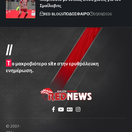
Σμαΐλοβιτς
RED BLOGS
ΠΟΔΟΣΦΑΙΡΟ
05/08/2026
//
T
o μακροβιότερο site στην ερυθρόλευκη
ενημέρωση.
© 2007-