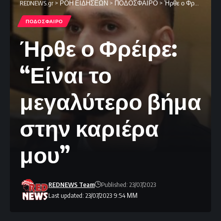
REDNEWS.gr
>
ΡΟΗ ΕΙΔΗΣΕΩΝ
>
ΠΟΔΟΣΦΑΙΡΟ
>
Ήρθε ο Φρέιρε: “Είναι το μεγαλύτερο βήμα στην καριέρα μου”
ΠΟΔΟΣΦΑΙΡΟ
Ήρθε ο Φρέιρε:
“Είναι το
μεγαλύτερο βήμα
στην καριέρα
μου”
REDNEWS Team
Published: 23/07/2023
Last updated: 23/07/2023 9:54 ΜΜ