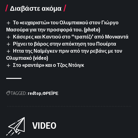
Διαβάστε ακόμα
Το «ευχαριστώ» του Ολυμπιακού στον Γιώργο
Μασούρα για την προσφορά του. (photo)
Κάσερες και Καντιού στο “τραπέζι’ από Μονκαντά
Ρίχνει το βάρος στην απόκτηση του Πουέρτα
Ηττα της Ναϊμέγκεν πριν από την ρεβάνς με τον
Ολυμπιακό (video)
Στο «ραντάρ» και ο Τζος Ντόιγκ
TAGGED:
redtop
ΦΡΕΪΡΕ
VIDEO