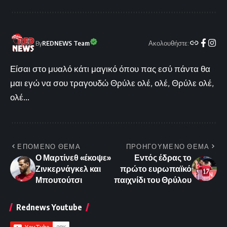
Ακολουθήστε:
By
REDNEWS Team
Είσαι στο μυαλό κάτι μαγικό όπου πας εσύ πάντα θα
μαι εγώ να σου τραγουδώ Θρύλε ολέ, ολέ, Θρύλε ολέ,
ολέ...
ΕΠΟΜΕΝΟ ΘΕΜΑ
ΠΡΟΗΓΟΥΜΕΝΟ ΘΕΜΑ
Ο Μαρτίνεθ «έκοψε»
Εντός έδρας το
Ζινκερνάγκελ και
πρώτο ευρωπαϊκό
Μπουτούτσι
παιχνίδι του Θρύλου
Rednews Youtube