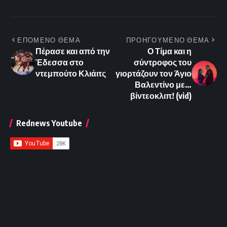
ΕΠΟΜΕΝΟ ΘΕΜΑ
ΠΡΟΗΓΟΥΜΕΝΟ ΘΕΜΑ
Πέρασε και από την
Ο Τίμα και η
Έδεσσα στο
σύντροφος του
ντεμπούτο Κλιάιτς
γιορτάζουν τον Άγιο
Βαλεντίνο με…
βίντεοκλιπ! (vid)
Rednews Youtube