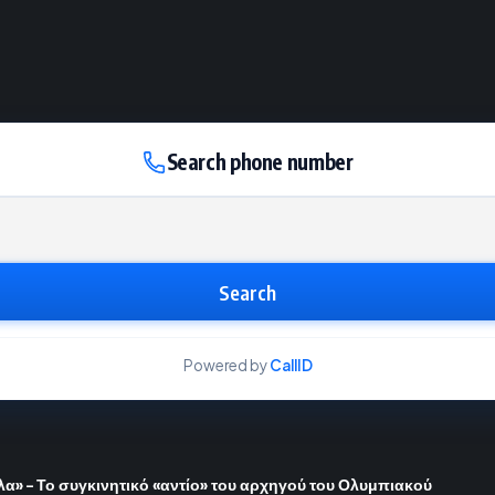
Search phone number
Search
Powered by
CallID
όλα» – Το συγκινητικό «αντίο» του αρχηγού του Ολυμπιακού