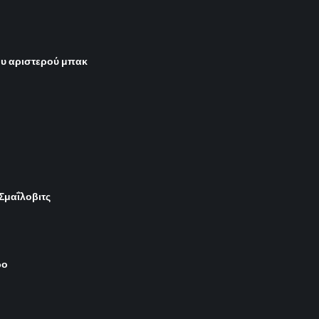
του αριστερού μπακ
 Σμαΐλοβιτς
ρο