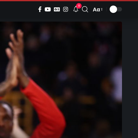
9
Αα
Font
Resizer