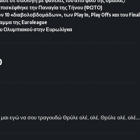
ασε σε συλλογή με φανέλες του από φίλο της ομάδας!
Επισκέφθηκε την Παναγία της Τήνου (ΦΩΤΟ)
10 «διαβολοβδομάδων», των Play In, Play Offs και του Final
αμμα της Euroleague
υ Ολυμπιακού στην Ευρωλίγκα
O
μαι εγώ να σου τραγουδώ Θρύλε ολέ, ολέ, Θρύλε ολέ, ολέ...