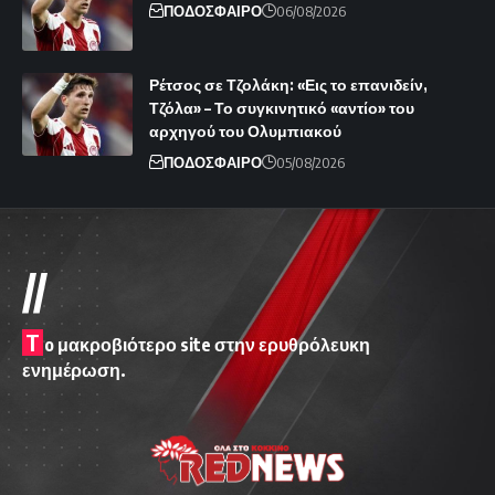
ΠΟΔΟΣΦΑΙΡΟ
06/08/2026
Ρέτσος σε Τζολάκη: «Εις το επανιδείν,
Τζόλα» – Το συγκινητικό «αντίο» του
αρχηγού του Ολυμπιακού
ΠΟΔΟΣΦΑΙΡΟ
05/08/2026
//
T
o μακροβιότερο site στην ερυθρόλευκη
ενημέρωση.