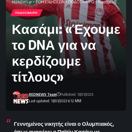
REDNEWS.gr
>
ΡΟΗ ΕΙΔΗΣΕΩΝ
>
ΠΟΔΟΣΦΑΙΡΟ
>
Κασάμι: «Έχουμε το DNΑ για να κερδίζουμε τίτλους»
ΠΟΔΟΣΦΑΙΡΟ
Κασάμι: «Έχουμε
το DNΑ για να
κερδίζουμε
τίτλους»
REDNEWS Team
Published: 13/01/2023
Last updated: 13/01/2023 6:12 ΜΜ
Γεννημένος νικητής είναι ο Ολυμπιακός,
όπως αναφέρει ο Παϊτίμ Κασάμι με