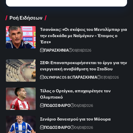
Ροή Ειδήσεων
Τσανάκας: «Οι σκέψεις του Μεντιλίμπαρ για
την ενδεκάδα με Ναϊμέγκεν – Έτοιμος ο
Έσε»
ΠΑΡΑΣΚΗΝΙΑ
08/08/2026
ΣΕΦ: Επαναπροκυρήσσεται το έργο για την
ενεργειακή αναβάθμιση του Σταδίου
OLYMPIACOS BC
ΠΑΡΑΣΚΗΝΙΑ
07/08/2026
Τέλος ο Ορτέγκα, αποχαιρέτησε τον
Ολυμπιακό
ΠΟΔΟΣΦΑΙΡΟ
06/08/2026
Σενάριο δανεισμού για τον Μόουρα
ΠΟΔΟΣΦΑΙΡΟ
06/08/2026