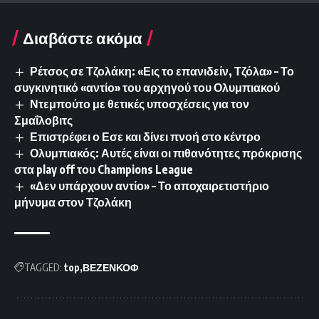
Διαβάστε ακόμα
Ρέτσος σε Τζολάκη: «Εις το επανιδείν, Τζόλα» – Το
συγκινητικό «αντίο» του αρχηγού του Ολυμπιακού
Ντεμπούτο με θετικές υποσχέσεις για τον
Σμαΐλοβιτς
Επιστρέφει ο Εσε και δίνει πνοή στο κέντρο
Ολυμπιακός: Αυτές είναι οι πιθανότητες πρόκρισης
στα play off του Champions League
«Δεν υπάρχουν αντίο» – Το αποχαιρετιστήριο
μήνυμα στον Τζολάκη
TAGGED:
top
ΒΕΖΕΝΚΟΦ