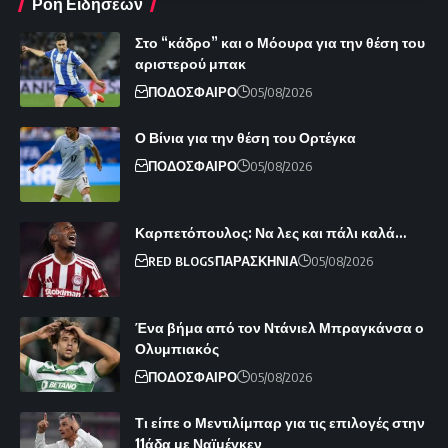
Ροή Ειδήσεων
Στο “κάδρο” και ο Μόουρα για την θέση του
αριστερού μπακ
ΠΟΔΟΣΦΑΙΡΟ
05/08/2026
Ο Βίνια για την θέση του Ορτέγκα
ΠΟΔΟΣΦΑΙΡΟ
05/08/2026
Καρπετόπουλος: Να λες και πάλι καλά…
RED BLOGS
ΠΑΡΑΣΚΗΝΙΑ
05/08/2026
Ένα βήμα από τον Ντάνιελ Μπραγκάνσα ο
Ολυμπιακός
ΠΟΔΟΣΦΑΙΡΟ
05/08/2026
Τι είπε ο Μεντιλίμπαρ για τις επιλογές στην
11άδα με Ναϊμέγκεν