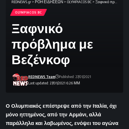
REDNEWS.gr
>
ΡΟΗ ΕΙΔΗΣΕΩΝ
>
OLYMPIACOS BC
>
Ξαφνικό πρόβλημα με Βεζένκοφ
OLYMPIACOS BC
Ξαφνικό
πρόβλημα με
Βεζένκοφ
REDNEWS Team
Published: 27/01/2021
Last updated: 27/01/2021 6:26 ΜΜ
Ο Ολυμπιακός επέστρεψε από την Ιταλία, όχι
μόνο ηττημένος, από την Αρμάνι, αλλά
παράλληλα και λαβωμένος, ενόψει του αγώνα