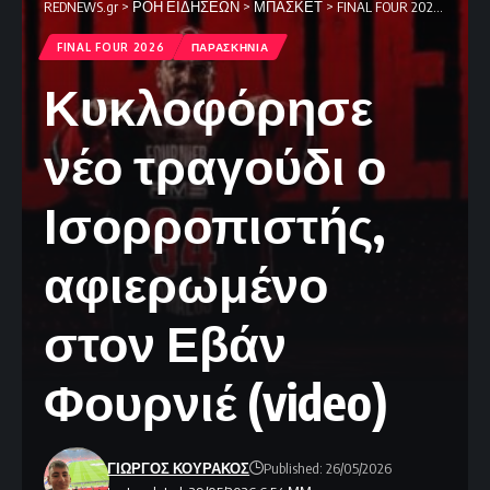
REDNEWS.gr
>
ΡΟΗ ΕΙΔΗΣΕΩΝ
>
ΜΠΑΣΚΕΤ
>
FINAL FOUR 2026
>
Κυκλο
FINAL FOUR 2026
ΠΑΡΑΣΚΗΝΙΑ
Κυκλοφόρησε
νέο τραγούδι ο
Ισορροπιστής,
αφιερωμένο
στον Εβάν
Φουρνιέ (video)
ΓΙΩΡΓΟΣ ΚΟΥΡΑΚΟΣ
Published: 26/05/2026