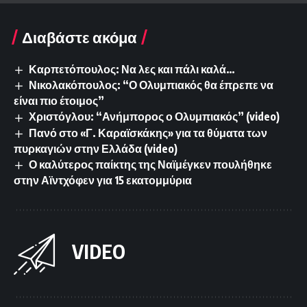
Διαβάστε ακόμα
Καρπετόπουλος: Να λες και πάλι καλά…
Νικολακόπουλος: “Ο Ολυμπιακός θα έπρεπε να
είναι πιο έτοιμος”
Χριστόγλου: “Ανήμπορος ο Ολυμπιακός” (video)
Πανό στο «Γ. Καραϊσκάκης» για τα θύματα των
πυρκαγιών στην Ελλάδα (video)
Ο καλύτερος παίκτης της Ναϊμέγκεν πουλήθηκε
στην Αϊντχόφεν για 15 εκατομμύρια
VIDEO