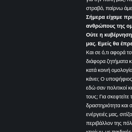
στραβό, παίρνω άμε
Σήμερα είχαμε πρ
ανθρώπους της ομά
Ούτε η κυβέρνηση 
μας. Εμείς θα έπρ
Και σε ό,τι αφορά τ
διάφορα ζητήματα κ
κατά κοινή ομολογία
κάνει; Ο υποψήφιος 
εδώ σαν πολιτικοί κ
τους; Για σκεφτείτε
δραστηριότητα και σ
ενέργειές μας, σιτί
περιβάλλον της πόλ
κτιρίων, με παιδικέ