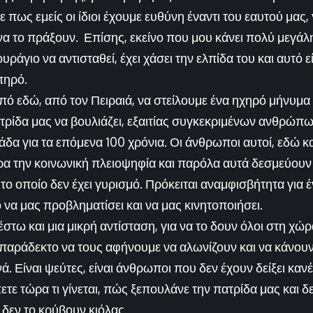
πως εμείς οι ίδιοι έχουμε ευθύνη έναντι του εαυτού μας, γ
α το πράξουν. Επίσης, εκείνο που μου κάνει πολύ μεγάλη
υράγιο να αντισταθεί, έχει χάσει την ελπίδα του και αυτό εί
πηρό.
πό εδώ, από τον Πειραιά, να στείλουμε ένα ηχηρό μήνυμα
τρίδα μας να βουλιάζει, εξαιτίας συγκεκριμένων ανθρώπων
άδα για τα επόμενα 100 χρόνια. Οι άνθρωποι αυτοί, εδώ κ
ρα την κοινωνική πλειοψηφία και παρόλα αυτά δεσμεύουν τ
ι το οποίο δεν έχει γυρισμό. Πρόκειται αναμφισβήτητα για
ο να μας προβληματίσει και να μας κινητοποιήσει.
στω και μια μικρή αντίσταση, για να το δουν όλοι στη χώ
απαράδεκτο να τους αφήνουμε να αλωνίζουν και να κάνου
. Είναι ψεύτες, είναι άνθρωποι που δεν έχουν δείξει καν
τε τώρα τι γίνεται, πώς ξεπουλάνε την πατρίδα μας και δε
ι δεν το κρύβουν κιόλας.