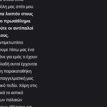
λη μας σπίτι μου.
πα λοιπόν στους
 το πρωτάθλημα.
ύτε οι αντίπαλοί
 όλους.
ντιμετωπίσει
σουμε πίσω μας ένα
νε για εμάς τι έχουν
ηλαδή αυτοί έρχονται
αι η παρακαταθήκη
 επαγγελματική μας
ικό πεδίο. Χάρη στις
ικά το αστικό
των παλαιών
ώρους άθλησης και