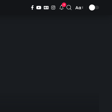
9
Αα
Font
Resizer