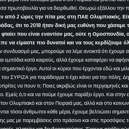
σα πρωτοβουλία για να διορθωθεί. Θεωρώ εξάλλου την πό
ιν από 2 ώρες την πίτα μας στη ΠΑΕ Ολυμπιακός. Εί
δας, ότι το 2018 ήταν δική μας ευθύνη που χάσαμε
φταίει που είναι εναντίον μας, ούτε η Ομοσπονδία, ο
επε να είμαστε πιο δυνατοί και να τους κερδίζουμε
ον συνδυασμό μας, μπορούμε να λέμε ανοικτά ότι έχουμε α
αι εμπόδια κατά καιρούς, αλλά έχουμε καταφέρει να αφή
 σημαντικό έργο. Αυτοί οι κύριοι που έρχονται εδώ και μιλά
του ΣΥΡΙΖΑ για παράδειγμα τι έχει κάνει για την πόλη; Δ
οπρίτες να πουν τι; Ποιες ακριβώς είναι οι περγαμηνές κ
 το. Εμείς ό,τι και να πούμε έχουμε παράξει έργο. Και στην
τον Ολυμπιακό και στον Πειραιά μας, αλλά και στο κοινων
ζονται τόσοι άνθρωποι κάθε μέρα, έχουμε βελτιώσει σημαντ
ης μας με παρεμβάσεις στο πράσινο και στις προσόψεις 
ς χαρές, πλατείες και δενδροφυτεύσεις. Έχουμε φτιάξει χ