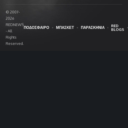
© 2007-
2026
REDNEWS
RED
ΠΟΔΟΣΦΑΙΡΟ
ΜΠΑΣΚΕΤ
ΠΑΡΑΣΚΗΝΙΑ
BLOGS
- All
Rights
Reserved.