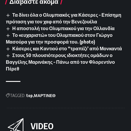
Διαβάστε ακόμα
Τα δίνει όλα ο Ολυμπιακός για Κάσερες – Επίσημη
πρόταση για τον χαφ από την Βενεζουέλα
Η αποστολή του Ολυμπιακού για την Ολλανδία
Το «ευχαριστώ» του Ολυμπιακού στον Γιώργο
Μασούρα για την προσφορά του. (photo)
Κάσερες και Καντιού στο “τραπέζι’ από Μονκαντά
Στους 50 πλουσιότερους ιδιοκτήτες ομάδων ο
Βαγγέλης Μαρινάκης – Πάνω από τον Φλορεντίνο
Πέρεθ
TAGGED:
top
ΜΑΡΤΙΝΕΘ
VIDEO