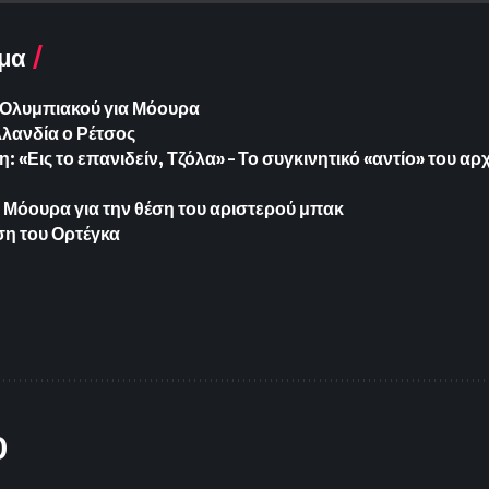
μα
Ολυμπιακού για Μόουρα
λανδία ο Ρέτσος
: «Εις το επανιδείν, Τζόλα» – Το συγκινητικό «αντίο» του α
ο Μόουρα για την θέση του αριστερού μπακ
έση του Ορτέγκα
O