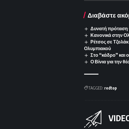
Διαβάστε ακό
Δυνατή πρόταση 
Κανονικά στην Ολ
Ρέτσος σε Τζολάκη
Ολυμπιακού
Στο “κάδρο” και 
Ο Βίνια για την θ
TAGGED:
redtop
VIDE