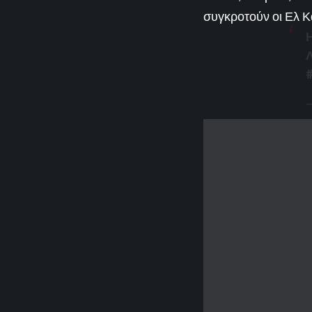
συγκροτούν οι Ελ Κ
Η
Λ