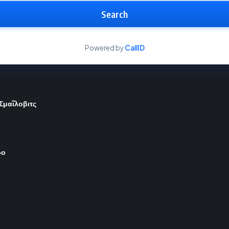
Search
Powered by
CallID
 Σμαΐλοβιτς
ρο