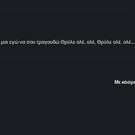
μαι εγώ να σου τραγουδώ Θρύλε ολέ, ολέ, Θρύλε ολέ, ολέ...
Με κόσμο