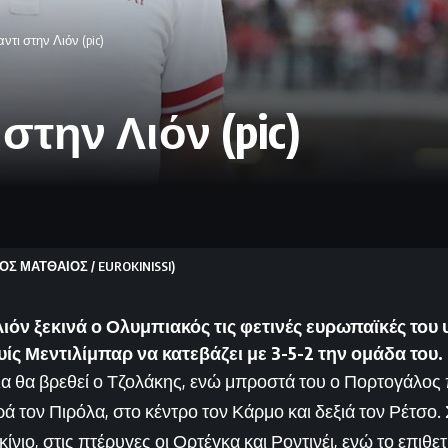
ντι στην Λιόν (pic)
στην Λιόν (pic)
ΟΣ ΜΑΤΘΑΙΟΣ / EUROKINISSI)
Λιόν ξεκινά ο Ολυμπιακός τις φετινές ευρωπαϊκές του
υίς Μεντιλίμπαρ να κατεβάζει με 3-5-2 την ομάδα του.
α θα βρεθεί ο Τζολάκης, ενώ μπροστά του ο Πορτογάλο
ά τον Πιρόλα, στο κέντρο τον Κάρμο και δεξιά τον Ρέτσο.
κίνιο, στις πτέρυγες οι Ορτέγκα και Ροντινέι, ενώ το επιθε