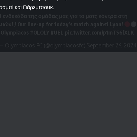
ααμπί και Γιάρεμτσουκ.
 ενδεκάδα της ομάδας μας για το ματς κόντρα στη
υών! / Our line-up for today’s match against Lyon!
#Olympiacos
#OLOLY
#UEL
pic.twitter.com/p1mTS6lXLK
— Olympiacos FC (@olympiacosfc)
September 26, 2024