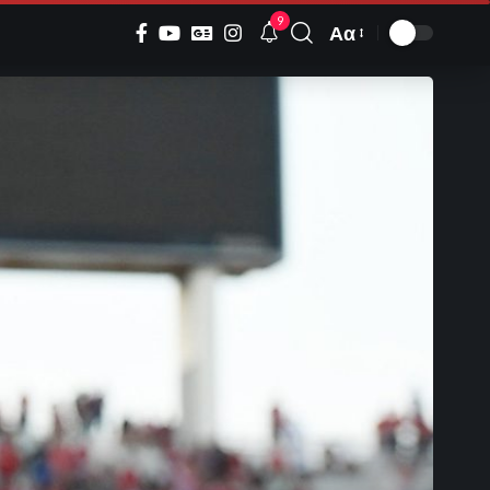
9
Αα
Font
Resizer