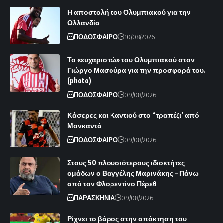
Η αποστολή του Ολυμπιακού για την
Ολλανδία
ΠΟΔΟΣΦΑΙΡΟ
10/08/2026
Το «ευχαριστώ» του Ολυμπιακού στον
Γιώργο Μασούρα για την προσφορά του.
(photo)
ΠΟΔΟΣΦΑΙΡΟ
09/08/2026
Κάσερες και Καντιού στο “τραπέζι’ από
Μονκαντά
ΠΟΔΟΣΦΑΙΡΟ
09/08/2026
Στους 50 πλουσιότερους ιδιοκτήτες
ομάδων ο Βαγγέλης Μαρινάκης – Πάνω
από τον Φλορεντίνο Πέρεθ
ΠΑΡΑΣΚΗΝΙΑ
09/08/2026
Ρίχνει το βάρος στην απόκτηση του