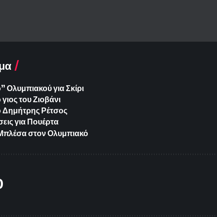
μα
 Ολυμπιακού για Σκίρι
γιος του Ζιοβάνι
ο Δημήτρης Ρέτσος
εις για Πουέρτα
ια Μπλέσα στον Ολυμπιακό
O