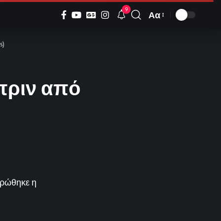
9
Αα
Font
Resizer
s)
πριν από
ηρώθηκε η