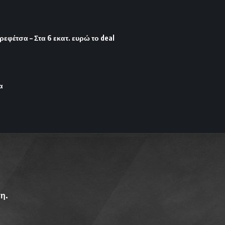
φέτσα – Στα 6 εκατ. ευρώ το deal
α
η.