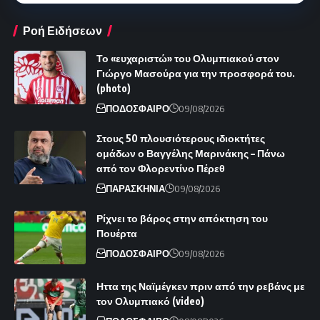
Ροή Ειδήσεων
Το «ευχαριστώ» του Ολυμπιακού στον
Γιώργο Μασούρα για την προσφορά του.
(photo)
ΠΟΔΟΣΦΑΙΡΟ
09/08/2026
Στους 50 πλουσιότερους ιδιοκτήτες
ομάδων ο Βαγγέλης Μαρινάκης – Πάνω
από τον Φλορεντίνο Πέρεθ
ΠΑΡΑΣΚΗΝΙΑ
09/08/2026
Ρίχνει το βάρος στην απόκτηση του
Πουέρτα
ΠΟΔΟΣΦΑΙΡΟ
09/08/2026
Ηττα της Ναϊμέγκεν πριν από την ρεβάνς με
τον Ολυμπιακό (video)