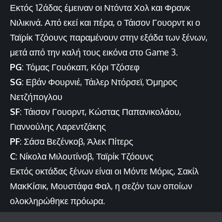
Εκτός 12άδας έμειναν οι Ντόντα Χολ και Φρανκ
Νιλικινά. Από εκεί και πέρα, ο Τάισον Γουορντ κι ο
Ταϊρίκ Τζόουνς παραμένουν στην εξάδα των ξένων,
μετά από την καλή τους εικόνα στο Game 3.
PG
: Τόμας Γουόκαπ, Κόρι Τζόσεφ
SG
: Εβάν Φουρνιέ, Τάιλερ Ντόρσεϊ, Όμηρος
Νετζήπογλου
SF
: Τάισον Γουορντ, Κώστας Παπανικολάου,
Γιαννούλης Λαρεντζάκης
PF
: Σάσα Βεζένκοβ, Άλεκ Πίτερς
C
: Νίκολα Μιλουτίνοβ, Ταϊρίκ Τζόουνς
Εκτός οκτάδας ξένων είναι οι Μόντε Μόρις, Σακίλ
ΜακΚίσικ, Μουστάφα Φαλ, η σεζόν των οποίων
ολοκληρώθηκε πρόωρα.