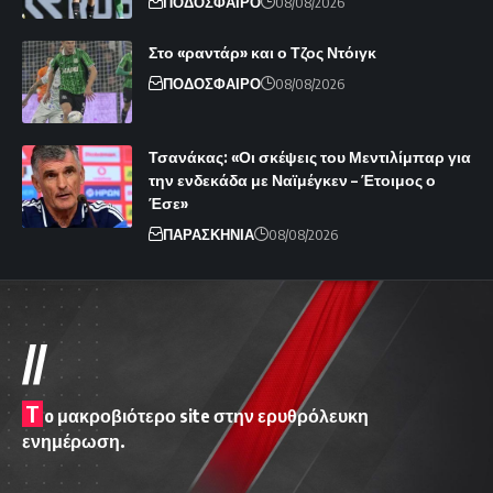
ΠΟΔΟΣΦΑΙΡΟ
08/08/2026
Στο «ραντάρ» και ο Τζος Ντόιγκ
ΠΟΔΟΣΦΑΙΡΟ
08/08/2026
Τσανάκας: «Οι σκέψεις του Μεντιλίμπαρ για
την ενδεκάδα με Ναϊμέγκεν – Έτοιμος ο
Έσε»
ΠΑΡΑΣΚΗΝΙΑ
08/08/2026
//
T
o μακροβιότερο site στην ερυθρόλευκη
ενημέρωση.