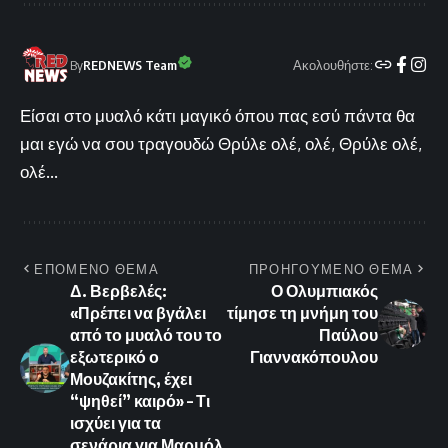
Ακολουθήστε:
By
REDNEWS Team
Είσαι στο μυαλό κάτι μαγικό όπου πας εσύ πάντα θα
μαι εγώ να σου τραγουδώ Θρύλε ολέ, ολέ, Θρύλε ολέ,
ολέ...
ΕΠΟΜΕΝΟ ΘΕΜΑ
ΠΡΟΗΓΟΥΜΕΝΟ ΘΕΜΑ
Δ. Βερβελές:
Ο Ολυμπιακός
«Πρέπει να βγάλει
τίμησε τη μνήμη του
από το μυαλό του το
Παύλου
εξωτερικό ο
Γιαννακόπουλου
Μουζακίτης, έχει
“ψηθεί” καιρό» – Τι
ισχύει για τα
σενάρια για Μαρμόλ