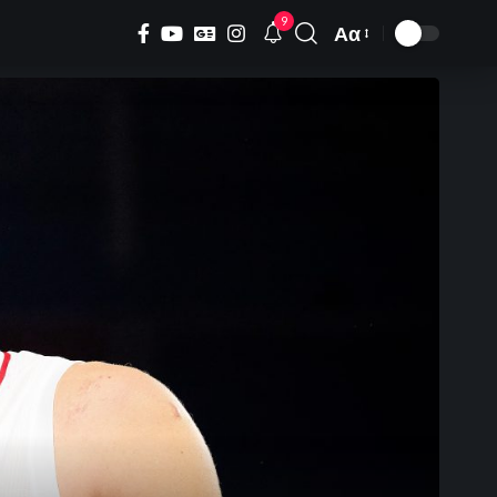
9
Αα
Font
Resizer