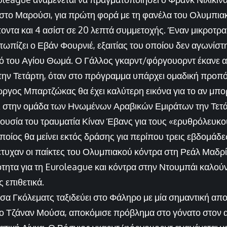
στο Μαρούσι, για πρώτη φορά με τη φανέλα του Ολυμπιακ
ποντα και 4 ασίστ σε 20 λεπτά συμμετοχής. Έναν μικροτρ
ωπίζει ο Εβάν Φουρνιέ, εξαιτίας του οποίου δεν αγωνίστ
τό του Αγίου Θωμά. Ο Γάλλος γκαρντ/φόργουορντ έκανε 
ι την Τετάρτη, όταν στο πρόγραμμα υπάρχει ομαδική προπ
ώργος Μπαρτζώκας θα έχει καλύτερη εικόνα για το αν μπορ
ι στην ομάδα των Ηνωμένων Αραβικών Εμιράτων την Τετάρ
πουσία του τραυματία Κίναν Έβανς για τους «ερυθρόλευκου
οίος θα μείνει εκτός δράσης για περίπου τρεις εβδομάδε
έτυχαν οι παίκτες του Ολυμπιακού κόντρα στη Ρεάλ Μαδρ
ητα για τη Euroleague και κόντρα στην Ντουμπάι καλούν
 επιθετικά.
τσα Γκόλεματς ταξιδεύει στο Φάληρο με μία σημαντική απ
 ο Τζάναν Μούσα, αποκόμισε πρόβλημα στο γόνατο στον α