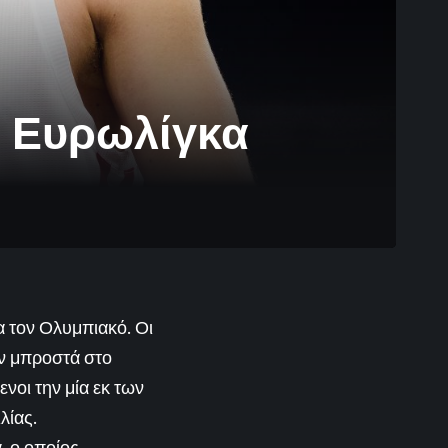
ν Ευρωλίγκα
α τον Ολυμπιακό. Οι
ν μπροστά στο
ενοι την μία εκ των
λίας.
, ο οποίος