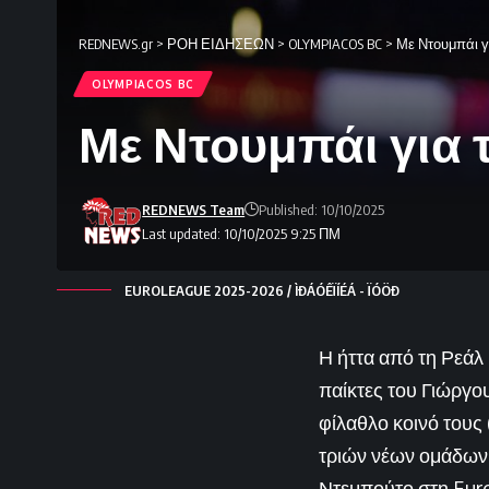
REDNEWS.gr
>
ΡΟΗ ΕΙΔΗΣΕΩΝ
>
OLYMPIACOS BC
>
Με Ντουμπάι γ
OLYMPIACOS BC
Με Ντουμπάι για 
REDNEWS Team
Published: 10/10/2025
Last updated: 10/10/2025 9:25 ΠΜ
EUROLEAGUE 2025-2026 / ÌÐÁÓÊÏÍÉÁ - ÏÓÖÐ
Η ήττα από τη Ρεάλ
παίκτες του Γιώργο
φίλαθλο κοινό τους 
τριών νέων ομάδων 
Ντεμπούτο στη Euro