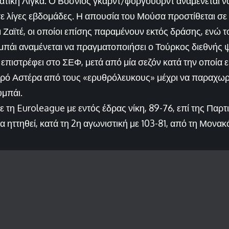
ριατική Λίγκα. Ο Βόσνιος γκαρντ/φόργουορντ αναμένεται ν
ε λίγες εβδομάδες. Η απουσία του Μούσα προστίθεται σε
 Ζαϊτέ, οι οποίοι επίσης παραμένουν εκτός δράσης, ενώ τ
μπάι αναμένεται να πραγματοποιήσει ο Τούρκος διεθνής 
επιστρέφει στο ΣΕΦ, μετά από μία σεζόν κατά την οποία 
θρό Αστέρα από τους «ερυθρόλευκους» μέχρι να παραχωρ
υμπάι.
 τη Euroleague με εντός έδρας νίκη, 89-76, επί της Παρτι
α ηττηθεί, κατά τη 2η αγωνιστική με 103-81, από τη Μονακ