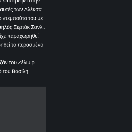
α επιστρέψει στην
 αυτές των Αλέκσα
ο ντεμπούτο του με
ψηλός Σερτάκ Σανλί.
είχε παραχωρηθεί
ηθεί το περασμένο
ζάν του Ζέλιμιρ
ό του Βασίλη