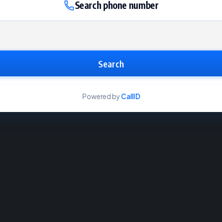
Search phone number
Search
Powered by
CallID