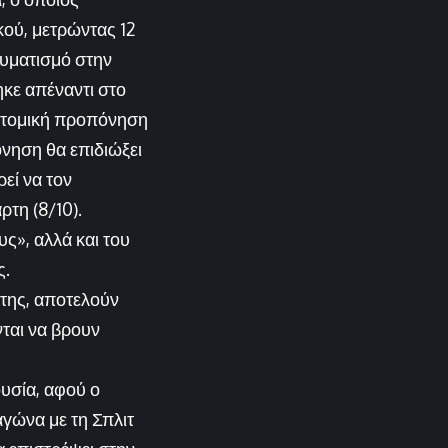
ού, μετρώντας 12
αυματισμό στην
ηκε απέναντι στο
ατομική προπόνηση
όνηση θα επιδιώξει
εί να τον
τη (8/10).
ς», αλλά και του
ς.
ίτης, αποτελούν
ται να βρουν
ουσία, αφού ο
γώνα με τη Σπλιτ