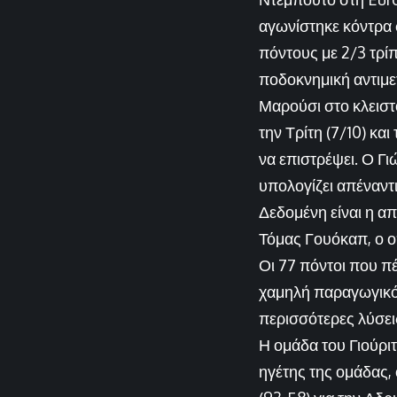
αγωνίστηκε κόντρα 
πόντους με 2/3 τρί
ποδοκνημική αντιμετ
Μαρούσι στο κλεισ
την Τρίτη (7/10) κα
να επιστρέψει. Ο Γι
υπολογίζει απέναντ
Δεδομένη είναι η α
Τόμας Γουόκαπ, ο οπ
Οι 77 πόντοι που π
χαμηλή παραγωγικότ
περισσότερες λύσεις
Η ομάδα του Γιούρι
ηγέτης της ομάδας,