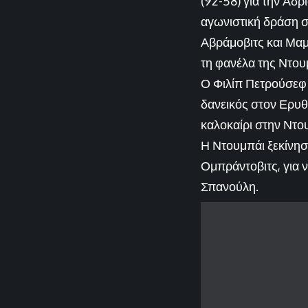
(92-58) για την Αδ
αγωνιστική δράση σ
Αβράμοβιτς και Μαμ
τη φανέλα της Ντου
Ο Φιλίπ Πετρούσεφ 
δανεικός στον Ερυ
καλοκαίρι στην Ντο
Η Ντουμπάι ξεκίνησε
Ομπράντοβιτς, για ν
Σπανούλη.