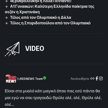
«Ερυθρόλευκη» η Λόλα Πεντάντε!
Α1 Γυναικών: Καλύτερη Ελληνίδα παίκτρια της
σεζόν η Χριστινάκη
Τέλος από τον Ολυμπιακό η Δίελα
Τέλος η Σπυριδοπούλου από τον Ολυμπιακό
VIDEO
Ακολουθήστε:
By
REDNEWS Team
Είσαι στο μυαλό κάτι μαγικό όπου πας εσύ πάντα θα
μαι εγώ να σου τραγουδώ Θρύλε ολέ, ολέ, Θρύλε ολέ,
ολέ...