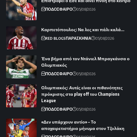
Επιστρέφει ο Εσε και δίνει πνοή στο κέντρο
ΠΟΔΟΣΦΑΙΡΟ
05/08/2026
Καρπετόπουλος: Να λες και πάλι καλά…
RED BLOGS
ΠΑΡΑΣΚΗΝΙΑ
05/08/2026
Ένα βήμα από τον Ντάνιελ Μπραγκάνσα ο
Ολυμπιακός
ΠΟΔΟΣΦΑΙΡΟ
05/08/2026
Ολυμπιακός: Αυτές είναι οι πιθανότητες
πρόκρισης στα play off του Champions
League
ΠΟΔΟΣΦΑΙΡΟ
05/08/2026
«Δεν υπάρχουν αντίο» – Το
αποχαιρετιστήριο μήνυμα στον Τζολάκη
ΠΟΔΟΣΦΑΙΡΟ
05/08/2026