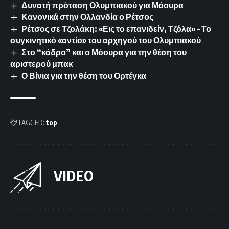
Δυνατή πρόταση Ολυμπιακού για Μόουρα
Κανονικά στην Ολλανδία ο Ρέτσος
Ρέτσος σε Τζολάκη: «Εις το επανιδείν, Τζόλα» – Το
συγκινητικό «αντίο» του αρχηγού του Ολυμπιακού
Στο “κάδρο” και ο Μόουρα για την θέση του
αριστερού μπακ
Ο Βίνια για την θέση του Ορτέγκα
TAGGED:
top
VIDEO