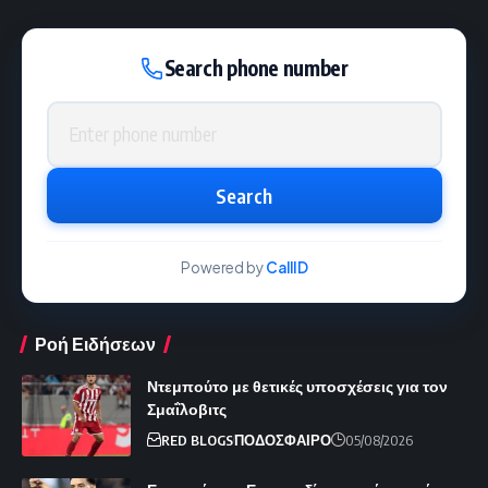
Search phone number
Phone number
Search
Powered by
CallID
Ροή Ειδήσεων
Ντεμπούτο με θετικές υποσχέσεις για τον
Σμαΐλοβιτς
RED BLOGS
ΠΟΔΟΣΦΑΙΡΟ
05/08/2026