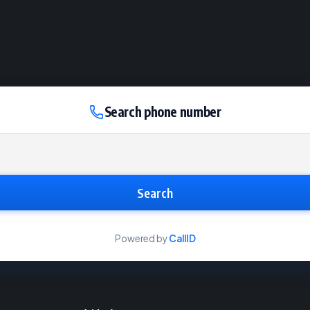
Search phone number
Search
Powered by
CallID