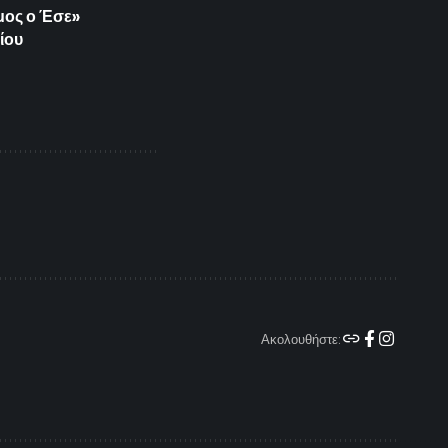
ιμος ο Έσε»
ίου
Ακολουθήστε: