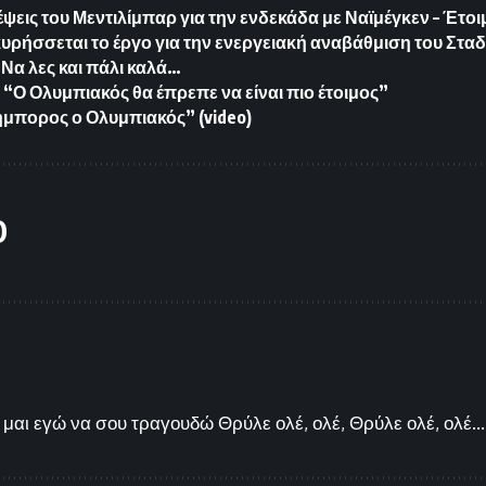
έψεις του Μεντιλίμπαρ για την ενδεκάδα με Ναϊμέγκεν – Έτο
ήσσεται το έργο για την ενεργειακή αναβάθμιση του Σταδ
Να λες και πάλι καλά…
“Ο Ολυμπιακός θα έπρεπε να είναι πιο έτοιμος”
μπορος ο Ολυμπιακός” (video)
O
μαι εγώ να σου τραγουδώ Θρύλε ολέ, ολέ, Θρύλε ολέ, ολέ...