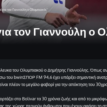
 για τον Γιαννούλη ο Ολυμπιακός”
ια τον Γιαννούλη ο 
όλευκα του Ολυμπιακού ο Δημήτρης Γιαννούλης. Όπως α
σω του bwinΣΠΟΡ FM 94,6 έχει υπάρξει σημαντική ανατ
 είναι πλέον το μεγάλο φαβορί για την απόκτηση του 30χ
τάζει στο Bolivar τα 30 χρόνια ζωής και από το μικρόφ
ας της χώρας περνούν άνθρωποι που έχουν αφήσει το στ