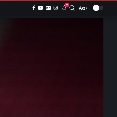
9
Αα
Font
Resizer