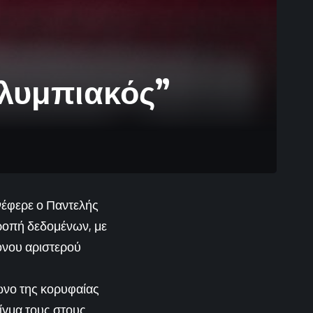
Ολυμπιακός”
νέφερε ο Παντελής
ροπή δεδομένων, με
ρονου αριστερού
ωνο της κορυφαίας
ίγμα τους στους