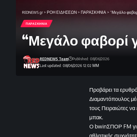
REDNEWS.gr
>
ΡΟΗ ΕΙΔΗΣΕΩΝ
>
ΠΑΡΑΣΚΗΝΙΑ
>
“Μεγάλο φαβορί
ΠΑΡΑΣΚΗΝΙΑ
“Μεγάλο φαβορί γ
REDNEWS Team
Published: 08/06/2026
Last updated: 08/06/2026 12:02 ΜΜ
Προβάρει τα ερυθρ
Διαμαντόπουλος μέ
τους Πειραιώτες να
μπακ.
Ο bwinΣΠΟΡ FM γιορ
αθλητικής συχνότητ