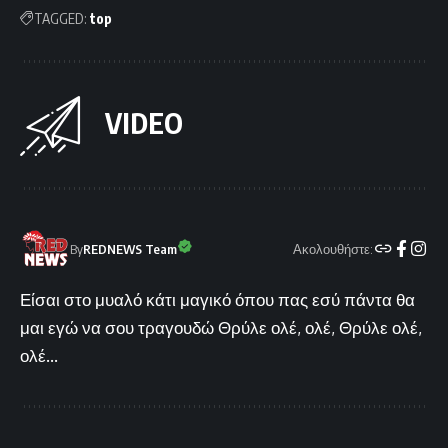
TAGGED:
top
VIDEO
Ακολουθήστε:
By
REDNEWS Team
Είσαι στο μυαλό κάτι μαγικό όπου πας εσύ πάντα θα
μαι εγώ να σου τραγουδώ Θρύλε ολέ, ολέ, Θρύλε ολέ,
ολέ...