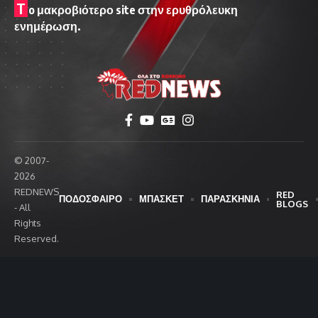
T
o μακροβιότερο site στην ερυθρόλευκη
ενημέρωση.
© 2007-
2026
REDNEWS
RED
ΠΟΔΟΣΦΑΙΡΟ
ΜΠΑΣΚΕΤ
ΠΑΡΑΣΚΗΝΙΑ
BLOGS
- All
Rights
Reserved.