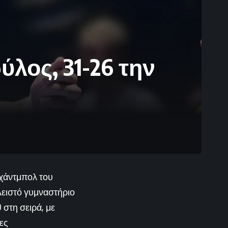
λος, 31-26 την
 χάντμπολ του
λειστό γυμναστήριο
 στη σειρά, με
ες