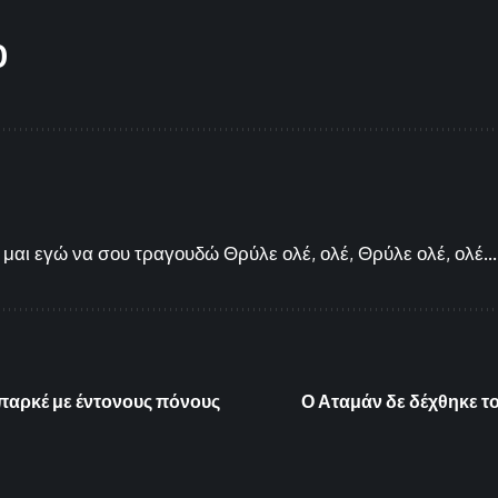
O
μαι εγώ να σου τραγουδώ Θρύλε ολέ, ολέ, Θρύλε ολέ, ολέ...
παρκέ με έντονους πόνους
Ο Αταμάν δε δέχθηκε τ