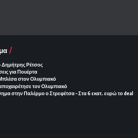
μα
ο Δημήτρης Ρέτσος
εις για Πουέρτα
ια Μπλέσα στον Ολυμπιακό
 αποχαιρέτησε τον Ολυμπιακό
ημα στην Παλέρμο ο Στρεφέτσα – Στα 6 εκατ. ευρώ το deal