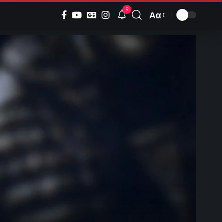
9
Αα
Font
Resizer