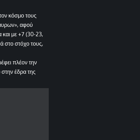
 τον κόσμο τους
μαυρων», αφού
 και με +7 (30-23,
τά στο στόχο τους,
ρέφει πλέον την
) στην έδρα της