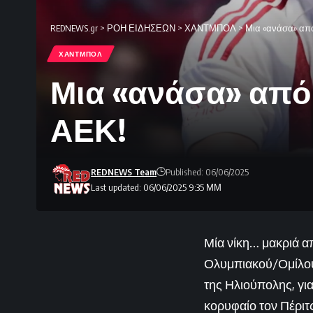
REDNEWS.gr
>
ΡΟΗ ΕΙΔΗΣΕΩΝ
>
ΧΑΝΤΜΠΟΛ
>
Μια «ανάσα» από
ΧΑΝΤΜΠΟΛ
Μια «ανάσα» από 
ΑΕΚ!
REDNEWS Team
Published: 06/06/2025
Last updated: 06/06/2025 9:35 ΜΜ
Μία νίκη… μακριά α
Ολυμπιακού/Ομίλου 
της Ηλιούπολης, για
κορυφαίο τον Πέριτς