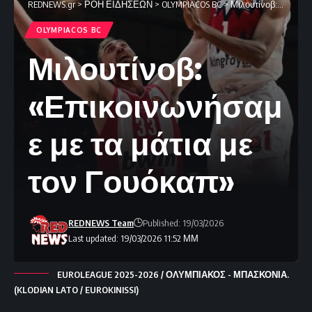
REDNEWS.gr
>
ΡΟΗ ΕΙΔΗΣΕΩΝ
>
OLYMPIACOS BC
>
Μιλουτίνοβ: «Επικοινωνήσαμε με τα μάτια με τον Γουόκαπ»
OLYMPIACOS BC
Μιλουτίνοβ:
«Επικοινωνήσαμ
ε με τα μάτια με
τον Γουόκαπ»
REDNEWS Team
Published: 19/03/2026
Last updated: 19/03/2026 11:52 ΜΜ
EUROLEAGUE 2025-2026 / ΟΛΥΜΠΙΑΚΟΣ - ΜΠΑΣΚΟΝΙΑ.
(KLODIAN LATO / EUROKINISSI)