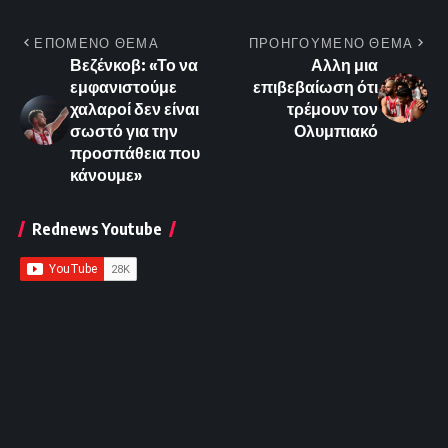
ΕΠΟΜΕΝΟ ΘΕΜΑ
ΠΡΟΗΓΟΥΜΕΝΟ ΘΕΜΑ
Βεζένκοβ: «Το να
Αλλη μια
εμφανιστούμε
επιβεβαίωση ότι
χαλαροί δεν είναι
τρέμουν τον
σωστό για την
Ολυμπιακό
προσπάθεια που
κάνουμε»
Rednews Youtube