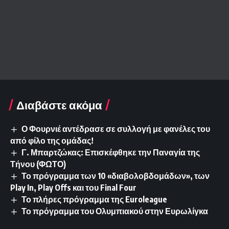
Διαβάστε ακόμα
Ο Φουρνιέ αντέδρασε σε συλλογή με φανέλες του
από φίλο της ομάδας!
Γ. Μπαρτζώκας: Επισκέφθηκε την Παναγία της
Τήνου (ΦΩΤΟ)
Το πρόγραμμα των 10 «διαβολοβδομάδων», των
Play In, Play Offs και του Final Four
Το πλήρες πρόγραμμα της Euroleague
Το πρόγραμμα του Ολυμπιακού στην Ευρωλίγκα