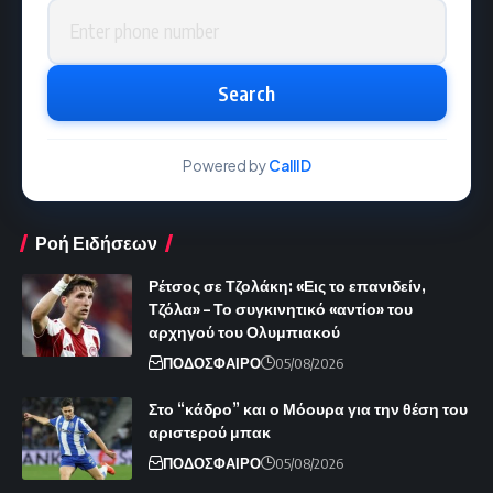
Phone number
Search
Powered by
CallID
Ροή Ειδήσεων
Ρέτσος σε Τζολάκη: «Εις το επανιδείν,
Τζόλα» – Το συγκινητικό «αντίο» του
αρχηγού του Ολυμπιακού
ΠΟΔΟΣΦΑΙΡΟ
05/08/2026
Στο “κάδρο” και ο Μόουρα για την θέση του
αριστερού μπακ
ΠΟΔΟΣΦΑΙΡΟ
05/08/2026