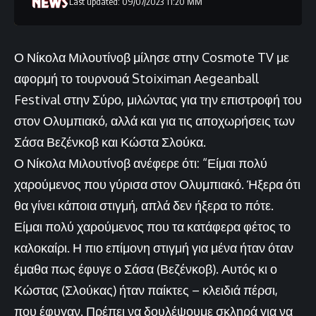
Last updated: 09/07/2023 11:20 ΜΜ
Ο Νίκολα Μιλουτίνοβ μίλησε στην Cosmote TV με
αφορμή το τουρνουά Stoiximan Aegeanball
Festival στην Σύρο, μιλώντας για την επιστροφή του
στον Ολυμπιακό, αλλά και για τις αποχωρήσεις των
Σάσα Βεζένκοβ και Κώστα Σλούκα.
Ο Νίκολα Μιλουτίνοβ ανέφερε ότι: “Είμαι πολύ
χαρούμενος που γύρισα στον Ολυμπιακό. Ήξερα ότι
θα γίνει κάποια στιγμή, απλά δεν ήξερα το πότε.
Είμαι πολύ χαρούμενος που τα κατάφερα φέτος το
καλοκαίρι. Η πιο επίμονη στιγμή για μένα ήταν όταν
έμαθα πως έφυγε ο Σάσα (Βεζένκοβ). Αυτός κι ο
Κώστας (Σλούκας) ήταν παίκτες – κλειδιά πέρσι,
που έφυγαν. Πρέπει να δουλέψουμε σκληρά για να