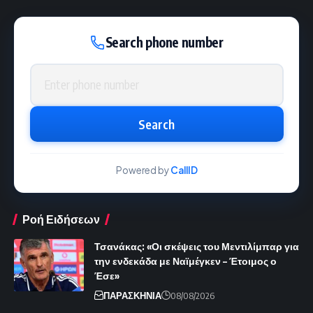
Search phone number
Phone number
Search
Powered by
CallID
Ροή Ειδήσεων
Τσανάκας: «Οι σκέψεις του Μεντιλίμπαρ για
την ενδεκάδα με Ναϊμέγκεν – Έτοιμος ο
Έσε»
ΠΑΡΑΣΚΗΝΙΑ
08/08/2026