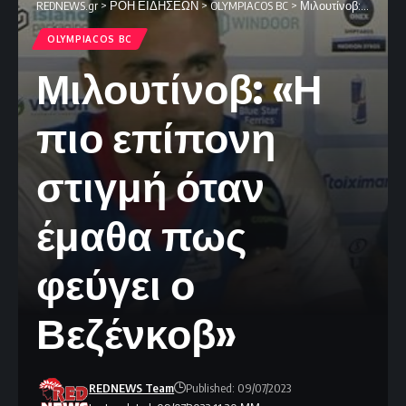
REDNEWS.gr
>
ΡΟΗ ΕΙΔΗΣΕΩΝ
>
OLYMPIACOS BC
>
Μιλουτίνοβ: «Η πιο επίπονη στιγμή όταν έμαθα πως φεύγει ο Βεζένκοβ»
OLYMPIACOS BC
Μιλουτίνοβ: «Η
πιο επίπονη
στιγμή όταν
έμαθα πως
φεύγει ο
Βεζένκοβ»
REDNEWS Team
Published: 09/07/2023