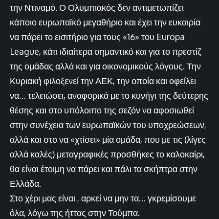
την Ντιναμό. Ο Ολυμπιακός δεν αντιμετωπίζει
κάποιο ευρωπαϊκό μεγαθήριο και έχει την ευκαιρία
να πάρει το εισιτήριο για τους «16» του Europa
League, κάτι ιδιαίτερα σημαντικό και για το πρεστίζ
της ομάδας αλλά και για οικονομικούς λόγους. Την
Κυριακή φιλοξενεί την ΑΕΚ, την οποία και οφείλει
να… τελειώσει, αναφορικά με το κυνήγι της δεύτερης
θέσης και στο υπόλοιπο της σεζόν να αφοσιωθεί
στην συνέχεια των ευρωπαϊκών του υποχρεώσεων,
αλλά και στο να «χτίσει» μία ομάδα, που με τις (λίγες
αλλά καλές) μεταγραφικές προσθήκες το καλοκαίρι,
θα είναι έτοιμη να πάρει και πάλι τα σκήπτρα στην
Ελλάδα.
Στο χέρι μας είναι , αρκεί να μην τα… γκρεμίσουμε
όλα, λόγω της ήττας στην Τούμπα.