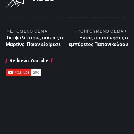
ΕΠΟΜΕΝΟ ΘΕΜΑ
ΠΡΟΗΓΟΥΜΕΝΟ ΘΕΜΑ
Τα έψαλε στους παίκτες ο
Εκτός προπόνησης ο
Μαρτίνς. Ποιόν εξαίρεσε
εμπύρετος Παπανικολάου
Rednews Youtube