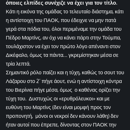
όποιες ελπίδες συνέχιζε να έχει για τον τίτλο.
Κάτι η εικόνα της ομάδας το τελευταίο διάστημα, κάτι
η αντίστοιχη του ΠΑΟΚ, που έδειχνε να μην πατά
γερά στα πόδια του, όλοι περιμέναμε την ομάδα του
Πέδρο Μαρτίνς, αν όχι να κάνει πάρτι στην Τούμπα,
τουλάχιστον να έχει τον πρώτο λόγο απέναντι στον
Δικέφαλο, όμως τα πάντα… γκρεμίστηκαν μέσα σε
τρία λεπτά.
Σημαντικό ρόλο παίζει και η τύχη, καθώς το σουτ του
Λάζαρου στο 2’ πήγε άουτ, ενώ η αντίστοιχη κόντρα
του Βιερίνια πήγε μέσα, όμως ο καθένας ορίζει την
τύχη του. Δυστυχώς οι «ερυθρόλευκοι» και με
ευθύνη του Μαρτίνς (δεν είναι μομφή προς τον
προπονητή, μόνοι οι νεκροί δεν κάνουν λάθη) δεν
ήταν αυτοί που έπρεπε, δίνοντας στον ΠΑΟΚ την