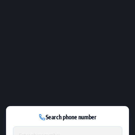
Search phone number
Phone number