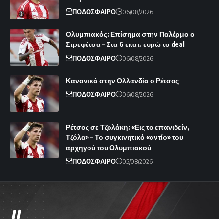
ΠΟΔΟΣΦΑΙΡΟ
06/08/2026
Ολυμπιακός: Επίσημα στην Παλέρμο ο
Στρεφέτσα – Στα 6 εκατ. ευρώ το deal
ΠΟΔΟΣΦΑΙΡΟ
06/08/2026
Κανονικά στην Ολλανδία ο Ρέτσος
ΠΟΔΟΣΦΑΙΡΟ
06/08/2026
Ρέτσος σε Τζολάκη: «Εις το επανιδείν,
Τζόλα» – Το συγκινητικό «αντίο» του
αρχηγού του Ολυμπιακού
ΠΟΔΟΣΦΑΙΡΟ
05/08/2026
//