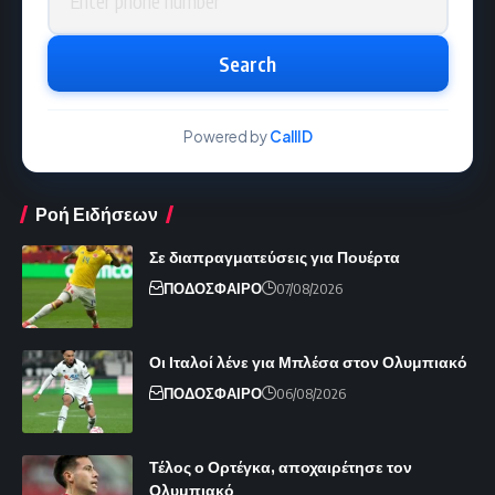
Search
Powered by
CallID
Ροή Ειδήσεων
Σε διαπραγματεύσεις για Πουέρτα
ΠΟΔΟΣΦΑΙΡΟ
07/08/2026
Οι Ιταλοί λένε για Μπλέσα στον Ολυμπιακό
ΠΟΔΟΣΦΑΙΡΟ
06/08/2026
Τέλος ο Ορτέγκα, αποχαιρέτησε τον
Ολυμπιακό