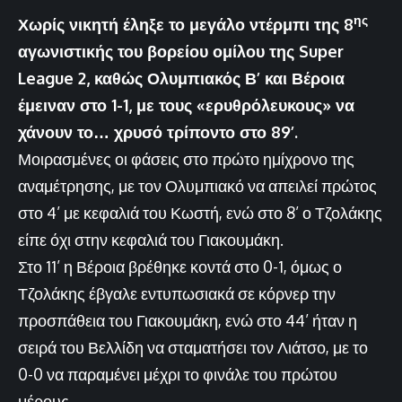
ης
Χωρίς νικητή έληξε το μεγάλο ντέρμπι της 8
αγωνιστικής του βορείου ομίλου της Super
League
2, καθώς Ολυμπιακός Β’ και Βέροια
έμειναν στο 1-1, με τους «ερυθρόλευκους» να
χάνουν το… χρυσό τρίποντο στο 89’.
Μοιρασμένες οι φάσεις στο πρώτο ημίχρονο της
αναμέτρησης, με τον Ολυμπιακό να απειλεί πρώτος
στο 4’ με κεφαλιά του Κωστή, ενώ στο 8’ ο Τζολάκης
είπε όχι στην κεφαλιά του Γιακουμάκη.
Στο 11’ η Βέροια βρέθηκε κοντά στο 0-1, όμως ο
Τζολάκης έβγαλε εντυπωσιακά σε κόρνερ την
προσπάθεια του Γιακουμάκη, ενώ στο 44’ ήταν η
σειρά του Βελλίδη να σταματήσει τον Λιάτσο, με το
0-0 να παραμένει μέχρι το φινάλε του πρώτου
μέρους.