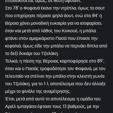
υποδεικνύεται, όμως, σε θέση οφσάιντ.
Στο 78’ ο Φοφανά έκανε την ντρίπλα, όμως το σουτ
που επιχείρησε πέρασε ψηλά άουτ, ενώ στο 84’ η
Βέροια χάνει μοναδική ευκαιρία για να ισοφαρίσει,
όταν και μετά από λάθος του Κινκουέ, η μπάλα
φτάνει στον αμαρκάριστο Πασά που έπιασε την
κεφαλιά, όμως είδε την μπάλα να περνάει δίπλα από
το δεξί δοκάρι του Τζολάκη.
Τελικά, η πίεση της Βέροιας καρποφόρησε στο 89’,
όταν και ο Πασάς τροφοδότησε τον Φοφανά, με τον
τελευταίο να στέλνει την μπάλα στην κλειστή γωνία
του Τζολάκη, για το 1-1, αποτέλεσμα που δεν άλλαξε
μέχρι το φινάλε της αναμέτρησης.
Έτσι, μετά από αυτό το αποτέλεσμα, η ομάδα του
Αριέλ Ιμπαγάσα έφτασε τους 13 βαθμούς, με την