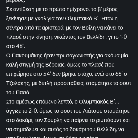
Σε αντίθεση με το πρώτο ημίχρονο, το β’ μέρος
ξεκίνησε με γκολ για τον Ολυμπαικό Β’. Ήταν η
σέντρα από τα αριστερά, με τον Βοΐλη να κάνει το
πλασέ στην κίνηση, νικώντας τον Βελλίδη, γι το 1-0
στο 48’.
Ο Γιακουμάκης ήταν πρωταγωνιστής για ακόμα μία
καλή στιγμή της Βέροιας, όμως το πλασέ που
επιχείρησε στο 54’ δεν βρήκε στόχο, ενώ στο 66’ ο
Τζολάκης, με διπλή προσπάθεια, σταμάτησε το σουτ
του Πασά.
Στο αμέσως επόμενο λεπτό, ο Ολυμπιακός Β’…
άγγιξε το 2-0, όμως το σουτ του Λιάτσου σταμάτησε
στο δοκάρι, τον Σουρλή να παίρνει το ριμπάουντ και
να σημαδεύει και αυτός το δοκάρι του Βελλίδη, να