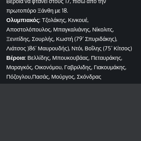
Βέροια να φτάνει στους 17, πίσω από την
πρωτοπόρο Ξάνθη με 18.
Ολυμπιακός:
Τζολάκης, Κινκουέ,
Αποστολόπουλος, Μπαγκαλιάνης, Νίκολιτς,
Ξενιτίδης, Σουρλής, Κωστή (79’ Σπυριδάκης),
Λιάτσος )86’ Μαυρουδής), Ντόι, Βοΐλης (75’ Κίτσος)
Βέροια
: Βελλίδης, Μπουκουβάας, Πεταυράκης,
Μαραγκός, Οικονόμου, Γαβριλιδης, Γιακουμάκης,
Πόζογλου,Πασάς, Μούργος, Σκόνδρας