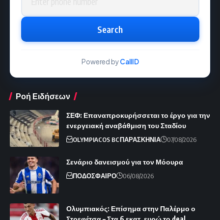
Search
Powered by
CallID
Ροή Ειδήσεων
ΣΕΦ: Επαναπροκυρήσσεται το έργο για την
ενεργειακή αναβάθμιση του Σταδίου
OLYMPIACOS BC
ΠΑΡΑΣΚΗΝΙΑ
07/08/2026
Σενάριο δανεισμού για τον Μόουρα
ΠΟΔΟΣΦΑΙΡΟ
06/08/2026
Ολυμπιακός: Επίσημα στην Παλέρμο ο
Στρεφέτσα – Στα 6 εκατ. ευρώ το deal