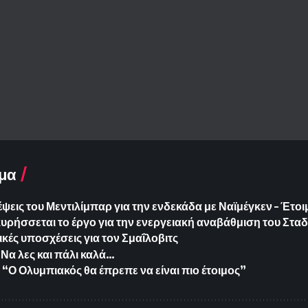
μα
έψεις του Μεντιλίμπαρ για την ενδεκάδα με Ναϊμέγκεν – Έτο
ήσσεται το έργο για την ενεργειακή αναβάθμιση του Σταδ
ικές υποσχέσεις για τον Σμαΐλοβιτς
Να λες και πάλι καλά…
“Ο Ολυμπιακός θα έπρεπε να είναι πιο έτοιμος”