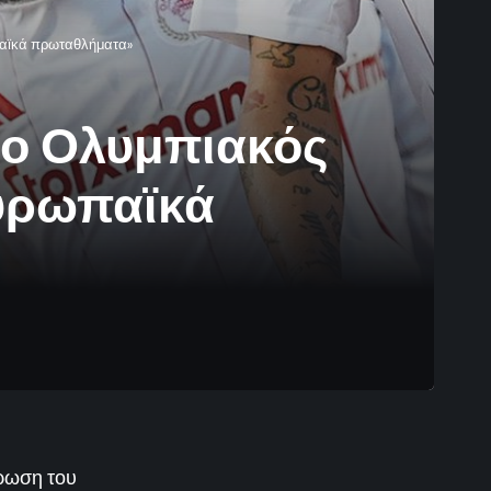
ωπαϊκά πρωταθλήματα»
ι ο Ολυμπιακός
ευρωπαϊκά
ρωση του