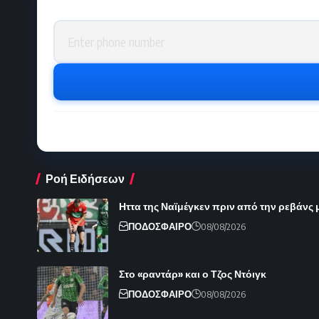
Phone number
Ροή Ειδήσεων
Ηττα της Ναϊμέγκεν πριν από την ρεβάνς 
ΠΟΔΟΣΦΑΙΡΟ
08/08/2026
Στο «ραντάρ» και ο Τζος Ντόιγκ
ΠΟΔΟΣΦΑΙΡΟ
08/08/2026