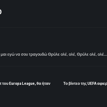
O
μαι εγώ να σου τραγουδώ Θρύλε ολέ, ολέ, Θρύλε ολέ, ολέ...
 του Europa League, θα ήταν
Το βίντεο της UEFA αφι