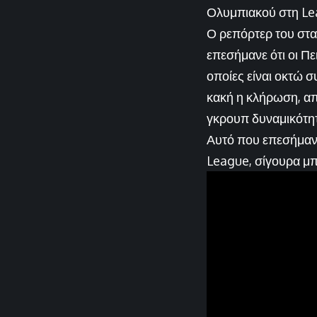
Ολυμπιακού στη Le
Ο ρεπόρτερ του σταθ
επεσήμανε ότι οι Πε
οποίες είναι οκτώ σ
κακή η κλήρωση, απ
γκρουπ δυναμικότητ
Αυτό που επεσήμανε
League, σίγουρα μπ