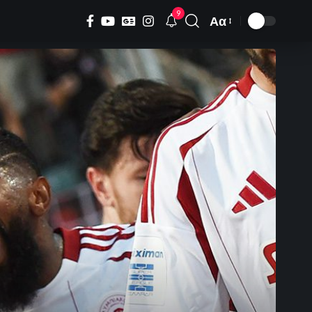
9
Αα
Font
Resizer