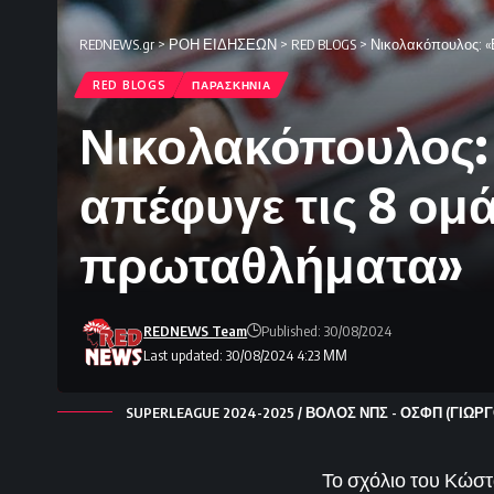
REDNEWS.gr
>
ΡΟΗ ΕΙΔΗΣΕΩΝ
>
RED BLOGS
>
Νικολακόπουλος: «
RED BLOGS
ΠΑΡΑΣΚΗΝΙΑ
Νικολακόπουλος: 
απέφυγε τις 8 ομ
πρωταθλήματα»
REDNEWS Team
Published: 30/08/2024
Last updated: 30/08/2024 4:23 ΜΜ
SUPERLEAGUE 2024-2025 / ΒΟΛΟΣ ΝΠΣ - ΟΣΦΠ (ΓΙΩΡΓ
Το σχόλιο του Κώσ