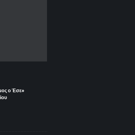
ιμος ο Έσε»
ίου