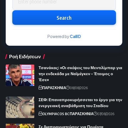
Search
Powered by
CallID
Ροή Ειδήσεων
Τσανάκας: «Οι σκέψεις του Μεντιλίμπαρ για
την ενδεκάδα με Ναϊμέγκεν – Έτοιμος ο
Έσε»
ΠΑΡΑΣΚΗΝΙΑ
08/08/2026
ΣΕΦ: Επαναπροκυρήσσεται το έργο για την
ενεργειακή αναβάθμιση του Σταδίου
OLYMPIACOS BC
ΠΑΡΑΣΚΗΝΙΑ
07/08/2026
Σε διαπραγματεύσεις για Πουέρτα