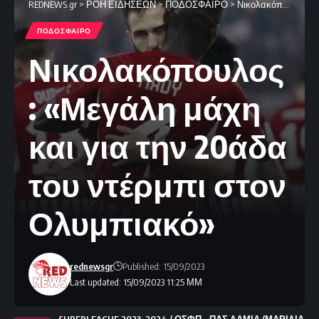
REDNEWS.gr
>
ΡΟΗ ΕΙΔΗΣΕΩΝ
>
ΠΟΔΟΣΦΑΙΡΟ
>
Νικολακόπουλος: «Μεγάλη μάχη και για την 20άδα του ντέρμπι στον Ολυμπιακό»
ΠΟΔΟΣΦΑΙΡΟ
Νικολακόπουλος
: «Μεγάλη μάχη
και για την 20άδα
του ντέρμπι στον
Ολυμπιακό»
rednewsgr
Published: 15/09/2023
Last updated: 15/09/2023 11:25 ΜΜ
SUPERLEAGUE 2023-2024 / ΟΣΦΠ - ΠΑΣ ΛΑΜΙΑ (ΜΑΡΙΛΙΑ