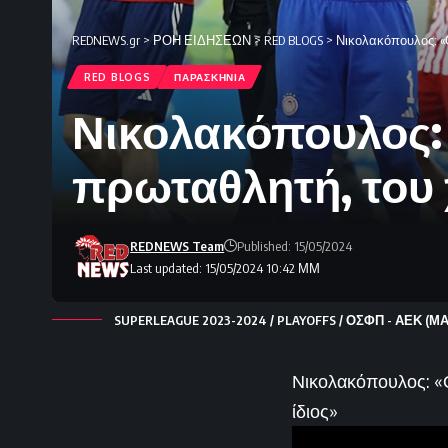
REDNEWS.gr
>
ΡΟΗ ΕΙΔΗΣΕΩΝ
>
RED BLOGS
>
Νικολακόπουλος: «Ο
RED BLOGS
ΠΑΡΑΣΚΗΝΙΑ
Νικολακόπουλος: 
πρωταθλητή, του 
REDNEWS Team
Published: 15/05/2024
Last updated: 15/05/2024 10:42 ΜΜ
SUPERLEAGUE 2023-2024 / PLAYOFFS / ΟΣΦΠ - ΑΕΚ (Μ
Νικολακόπουλος: «Ο
ίδιος»