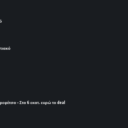
ό
μπιακό
φέτσα – Στα 6 εκατ. ευρώ το deal