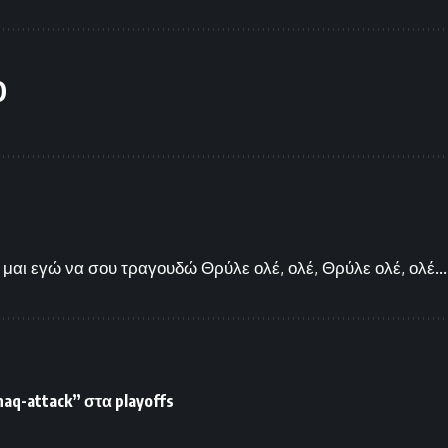
O
μαι εγώ να σου τραγουδώ Θρύλε ολέ, ολέ, Θρύλε ολέ, ολέ...
haq-attack” στα playoffs