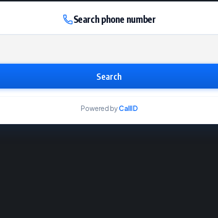
Search phone number
Search
Powered by
CallID