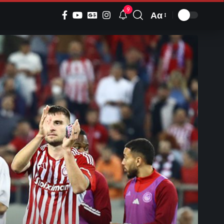
9
Αα
Font
Resizer