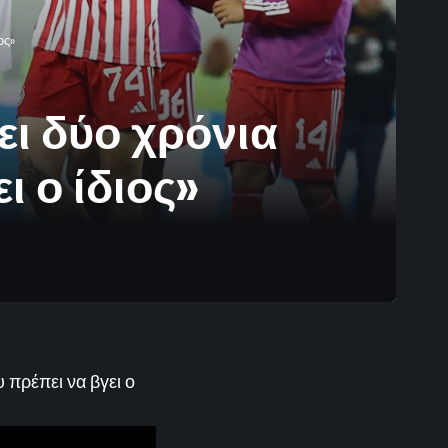
ος»
ι δύο χρόνια
 ο ίδιος»
πρέπει να βγει ο