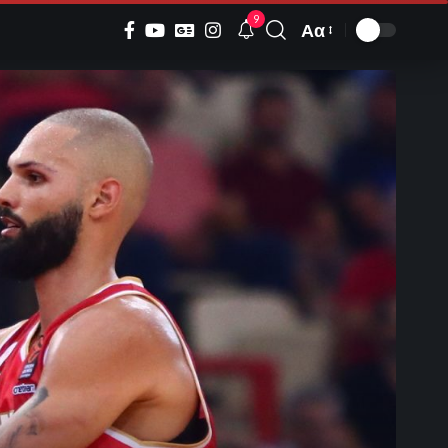
9
Αα
Font
Resizer