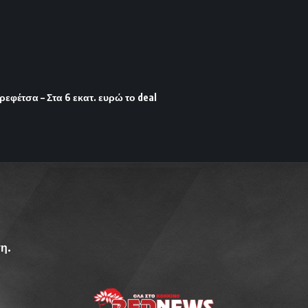
φέτσα – Στα 6 εκατ. ευρώ το deal
η.