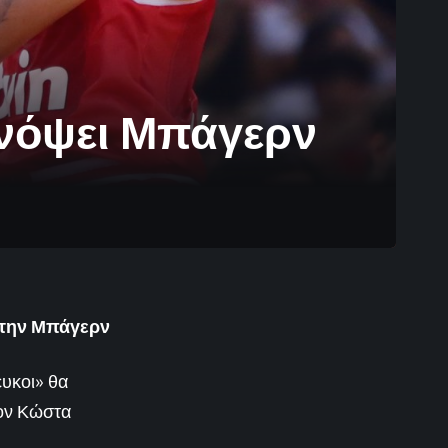
ενόψει Μπάγερν
στην Μπάγερν
υκοι» θα
τον Κώστα