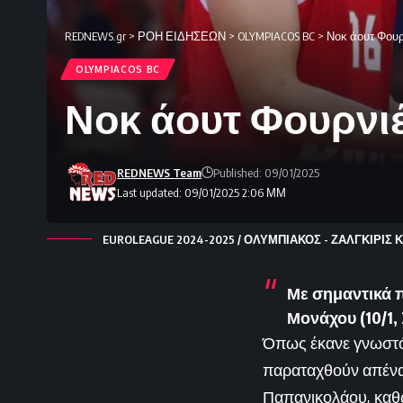
REDNEWS.gr
>
ΡΟΗ ΕΙΔΗΣΕΩΝ
>
OLYMPIACOS BC
>
Νοκ άουτ Φουρ
OLYMPIACOS BC
Νοκ άουτ Φουρνι
REDNEWS Team
Published: 09/01/2025
Last updated: 09/01/2025 2:06 ΜΜ
EUROLEAGUE 2024-2025 / ΟΛΥΜΠΙΑΚΟΣ - ΖΑΛΓΚΙΡΙΣ Κ
Με σημαντικά 
Μονάχου (10/1, 2
Όπως έκανε γνωστό 
παραταχθούν απέναν
Παπανικολάου, καθ