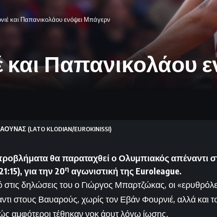
νιέ και Παπανικολάου ενόψει Μπάγερν
έ και Παπανικολάου 
ΑΟΥΝΑΣ (LATO KLODIAN/EUROKINISSI)
προβλήματα θα παραταχθεί ο Ολυμπιακός απέναντι 
η
1:15), για την 20
αγωνιστική της Euroleague
.
στις δηλώσεις του ο Γιώργος Μπαρτζώκας, οι «ερυθρόλε
τι στους Βαυαρούς, χωρίς τον Εβάν Φουρνιέ, αλλά και 
ώς αμφότεροι τέθηκαν νοκ άουτ λόγω ίωσης.