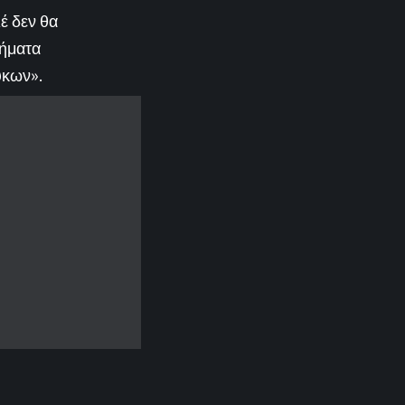
έ δεν θα
λήματα
υκων».