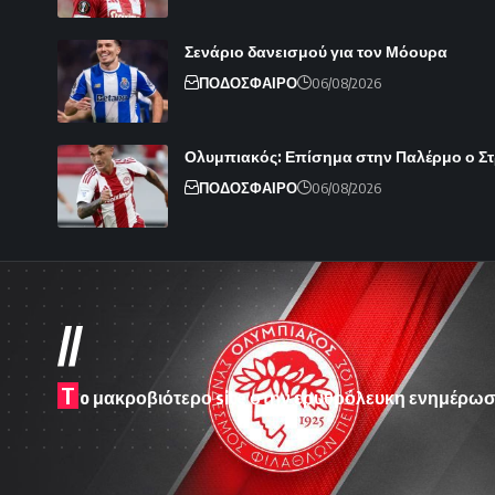
Σενάριο δανεισμού για τον Μόουρα
ΠΟΔΟΣΦΑΙΡΟ
06/08/2026
Ολυμπιακός: Επίσημα στην Παλέρμο ο Στρε
ΠΟΔΟΣΦΑΙΡΟ
06/08/2026
//
T
o μακροβιότερο site στην ερυθρόλευκη ενημέρωσ