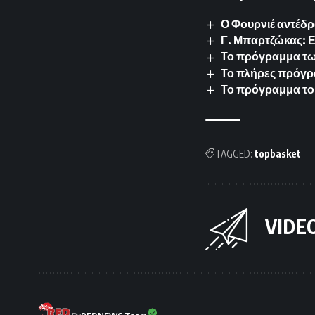
Ο Φουρνιέ αντέδρ
Γ. Μπαρτζώκας: 
Το πρόγραμμα των 
Το πλήρες πρόγρ
Το πρόγραμμα το
TAGGED:
topbasket
VIDE