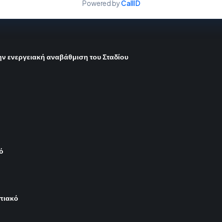
Powered by
CallID
ην ενεργειακή αναβάθμιση του Σταδίου
ό
μπιακό