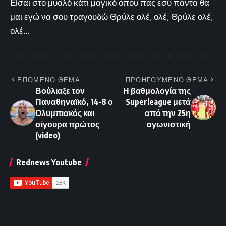
Είσαι στο μυαλό κάτι μαγικό όπου πας εσύ πάντα θα
μαι εγώ να σου τραγουδώ Θρύλε ολέ, ολέ, Θρύλε ολέ,
ολέ...
ΕΠΟΜΕΝΟ ΘΕΜΑ
ΠΡΟΗΓΟΥΜΕΝΟ ΘΕΜΑ
Βούλιαξε τον
Η βαθμολογία της
Παναθηναϊκό, 14-8 ο
Superleague μετά
Ολυμπιακός και
από την 25η
σίγουρα πρώτος
αγωνιστική
(video)
Rednews Youtube