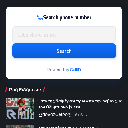
Search phone number
Phone number
Search
Powered by
CallID
Ροή Ειδήσεων
Ηττα της Ναϊμέγκεν πριν από την ρεβάνς με
τον Ολυμπιακό (video)
ΠΟΔΟΣΦΑΙΡΟ
08/08/2026
Στο «ραντάρ» και ο Τζος Ντόιγκ