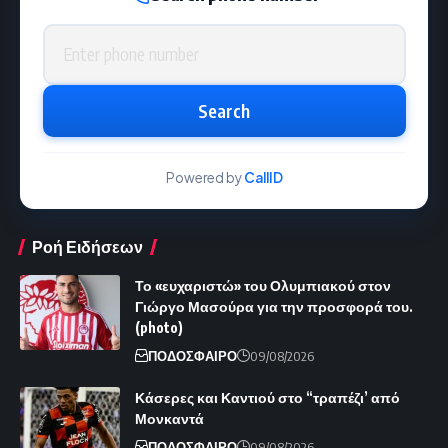
Phone number
Search
Powered by
CallID
Ροή Ειδήσεων
Το «ευχαριστώ» του Ολυμπιακού στον
Γιώργο Μασούρα για την προσφορά του.
(photo)
ΠΟΔΟΣΦΑΙΡΟ
09/08/2026
Κάσερες και Καντιού στο “τραπέζι’ από
Μονκαντά
ΠΟΔΟΣΦΑΙΡΟ
09/08/2026