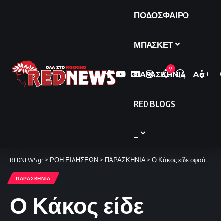
ΠΟΔΟΣΦΑΙΡΟ
ΜΠΑΣΚΕΤ
9
ΠΑΡΑΣΚΗΝΙΑ
Αα
Font
Resize
RED BLOGS
_
REDNEWS.gr
>
ΡΟΗ ΕΙΔΗΣΕΩΝ
>
ΠΑΡΑΣΚΗΝΙΑ
>
Ο Κάκος είδε οφσάϊντ στο γκολ του Εμβιλά (video)
ΠΑΡΑΣΚΗΝΙΑ
Ο Κάκος είδε