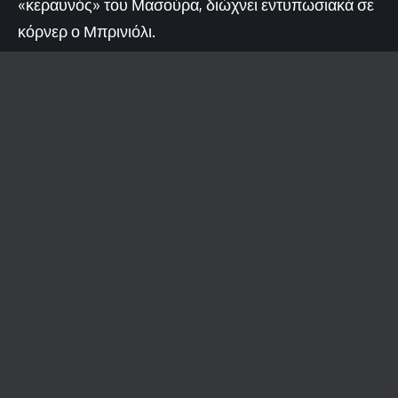
«κεραυνός» του Μασούρα, διώχνει εντυπωσιακά σε
κόρνερ ο Μπρινιόλι.