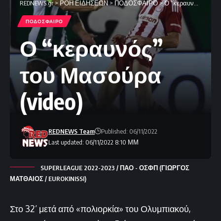
REDNEWS.gr
>
ΡΟΗ ΕΙΔΗΣΕΩΝ
>
ΠΟΔΟΣΦΑΙΡΟ
>
Ο “κεραυνός” του Μασούρα (video)
ΠΟΔΟΣΦΑΙΡΟ
Ο “κεραυνός”
του Μασούρα
(video)
REDNEWS Team
Published: 06/11/2022
Last updated: 06/11/2022 8:10 ΜΜ
SUPERLEAGUE 2022-2023 / ΠΑΟ - ΟΣΦΠ (ΓΙΩΡΓΟΣ
ΜΑΤΘΑΙΟΣ / EUROKINISSI)
Στο 32’ μετά από «πολιορκία» του Ολυμπιακού,