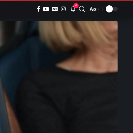
9
Αα
Font
Resizer