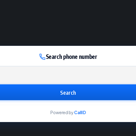
Search phone number
Search
Powered by
CallID