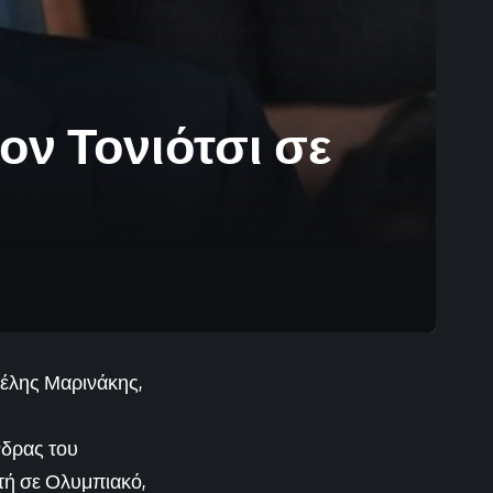
ον Τονιότσι σε
γέλης Μαρινάκης,
νδρας του
ντή σε Ολυμπιακό,