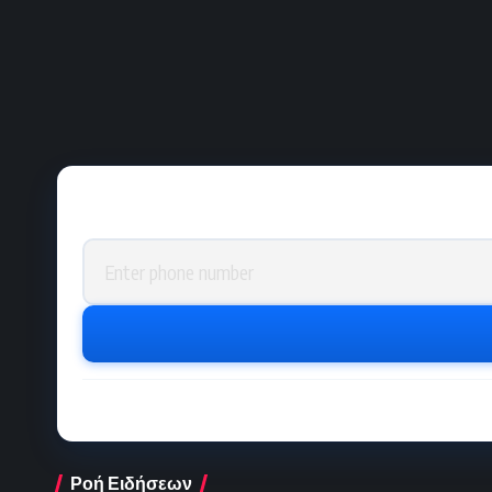
Phone number
Ροή Ειδήσεων