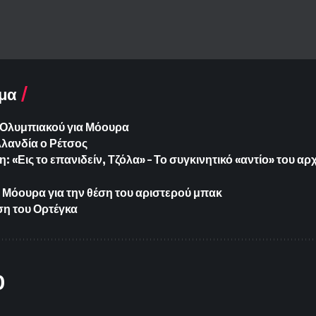
μα
Ολυμπιακού για Μόουρα
λανδία ο Ρέτσος
: «Εις το επανιδείν, Τζόλα» – Το συγκινητικό «αντίο» του α
ο Μόουρα για την θέση του αριστερού μπακ
έση του Ορτέγκα
O