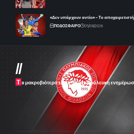
«Δεν υπάρχουν αντίο» – Το αποχαιρετιστ
ΠΟΔΟΣΦΑΙΡΟ
05/08/2026
//
T
o μακροβιότερο site στην ερυθρόλευκη ενημέρωσ