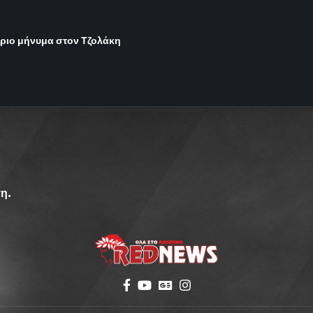
ήριο μήνυμα στον Τζολάκη
η.