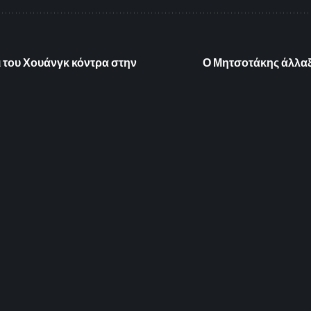
τι του Χουάνγκ κόντρα στην
Ο Μητσοτάκης άλλαξ