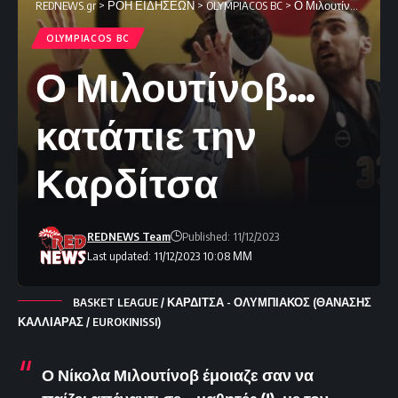
REDNEWS.gr
>
ΡΟΗ ΕΙΔΗΣΕΩΝ
>
OLYMPIACOS BC
>
Ο Μιλουτίνοβ… κατάπιε την Καρδίτσα
OLYMPIACOS BC
Ο Μιλουτίνοβ…
κατάπιε την
Καρδίτσα
REDNEWS Team
Published: 11/12/2023
Last updated: 11/12/2023 10:08 ΜΜ
BASKET LEAGUE / ΚΑΡΔΙΤΣΑ - ΟΛΥΜΠΙΑΚΟΣ (ΘΑΝΑΣΗΣ
ΚΑΛΛΙΑΡΑΣ / EUROKINISSI)
Ο Νίκολα Μιλουτίνοβ έμοιαζε σαν να