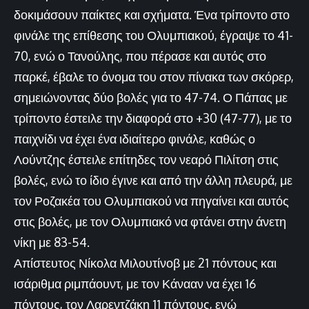
δοκιμάσουν παίκτες και σχήματα. Ένα τρίποντο στο
φινάλε της επίθεσης του Ολυμπιακού, έγραψε το 41-
70, ενώ ο Τανούλης, που πέρασε και αυτός στο
παρκέ, έβαλε το όνομα του στον πίνακα των σκόρερ,
σημειώνοντας δύο βολές για το 47-74. Ο Πάπας με
τρίποντο έστειλε την διαφορά στο +30 (47-77), με το
παιχνίδι να έχει ένα ιδιαίτερο φινάλε, καθώς ο
Λούντζης έστειλε επίτηδες τον νεαρό Πιλίτση στις
βολές, ενώ το ίδιο έγινε και από την άλλη πλευρά, με
τον Ροζακέα του Ολυμπιακού να πηγαίνει και αυτός
στις βολές, με τον Ολυμπιακό να φτάνει στην άνετη
νίκη με 83-54.
Απίστευτος Νίκολα Μιλουτίνοβ με 21 πόντους και
ισάριθμα ριμπάουντ, με τον Κάνααν να έχει 16
πόντους, τον Λαρεντζάκη 11 πόντους, ενώ