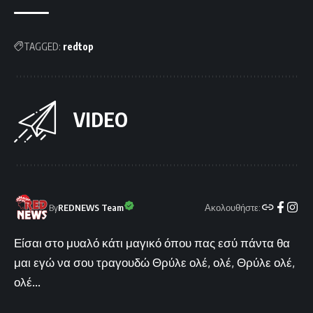
TAGGED:
redtop
VIDEO
Ακολουθήστε:
By
REDNEWS Team
Είσαι στο μυαλό κάτι μαγικό όπου πας εσύ πάντα θα
μαι εγώ να σου τραγουδώ Θρύλε ολέ, ολέ, Θρύλε ολέ,
ολέ...