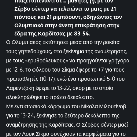
παίζει απέναντι σε… μαθητές (!), με τον
Σέρβο σέντερ να τελειώνει το ματς με 21
πόντους και 21 ριμπάουντ, οδηγώντας τον
Ολυμπιακό στην άνετη επικράτηση στην
έδρα της Καρδίτσας με 83-54.
Ο Ολυμπιακός «κτύπησε» μέσα από την ρακέτα
τους γηπεδούχους, στο ξεκίνημα της αναμέτρησης,
με τους «ερυθρόλευκους» να προηγούνται γρήγορα
με 12-6. Το φόλοου του Σίκμα έφερε το +7 για τους
πρωταθλητές (10-17), ενώ ένα προσωπικό 5-0 του
Λαρεντζάκη έφερε το 13-22, σκορ με το οποίο
ολοκληρώθηκε το πρώτο δεκάλεπτο.
Με εντυπωσιακό κάρφωμα του Νίκολα Μιλουτίνοβ
για το 13-24, ξεκίνησε το δεύτερο δεκάλεπτο της
αναμέτρησης της Καρδίτσας. Ο Σέρβος σέντερ μαζί
με τον Λουκ Σίκμα συνέχισαν τα καρφώματα για το