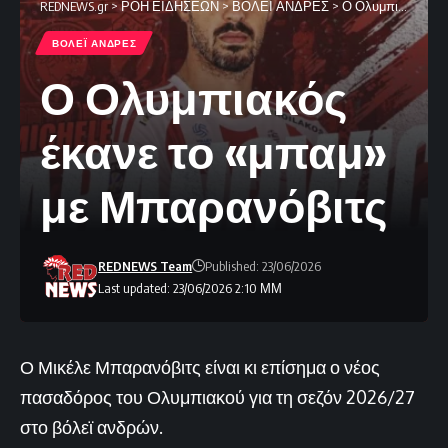
REDNEWS.gr
>
ΡΟΗ ΕΙΔΗΣΕΩΝ
>
ΒΟΛΕΪ ΑΝΔΡΕΣ
>
Ο Ολυμπιακός έκανε το «μπαμ» με Μπαρανόβιτς
ΒΟΛΕΪ ΑΝΔΡΕΣ
Ο Ολυμπιακός
έκανε το «μπαμ»
με Μπαρανόβιτς
REDNEWS Team
Published: 23/06/2026
Last updated: 23/06/2026 2:10 ΜΜ
Ο Μικέλε Μπαρανόβιτς είναι κι επίσημα ο νέος
πασαδόρος του Ολυμπιακού για τη σεζόν 2026/27
στο βόλεϊ ανδρών.