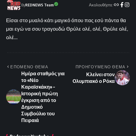
Ακολουθήστε:
By
REDNEWS Team
Είσαι στο μυαλό κάτι μαγικό όπου πας εσύ πάντα θα
μαι εγώ να σου τραγουδώ Θρύλε ολέ, ολέ, Θρύλε ολέ,
ολέ...
ΕΠΟΜΕΝΟ ΘΕΜΑ
ΠΡΟΗΓΟΥΜΕΝΟ ΘΕΜΑ
Ημέρα σταθμός για
Κλείνει στον
το «Νέο
Ολυμπιακό ο Ρόκα
Καραϊσκάκη» –
Ιστορική πρώτη
έγκριση από το
Δημοτικό
Συμβούλιο του
Πειραιά