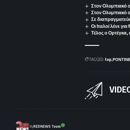
Στον Ολυμπιακό ο 
Στον Ολυμπιακό 
Σε διαπραγματεύσ
Οι Ιταλοί λένε γ
Τέλος ο Ορτέγκα,
TAGGED:
top
ΡΟΝΤΙΝΕ
VIDE
By
REDNEWS Team