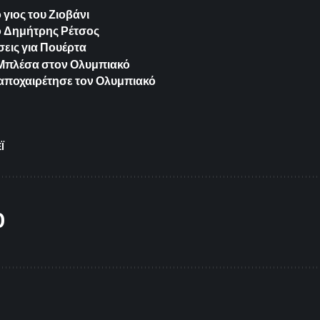
γιος του Ζιοβάνι
ο Δημήτρης Ρέτσος
εις για Πουέρτα
ια Μπλέσα στον Ολυμπιακό
 αποχαιρέτησε τον Ολυμπιακό
Ϊ
O