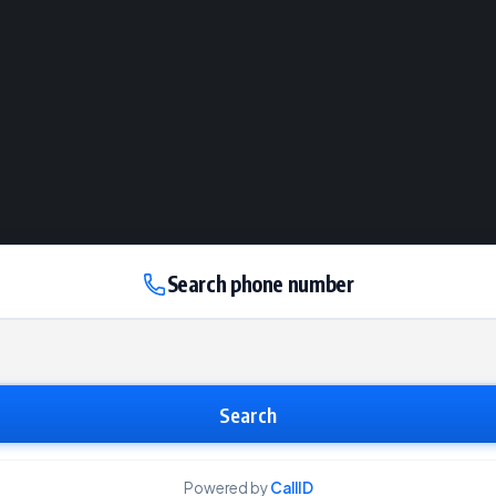
Search phone number
Search
Powered by
CallID