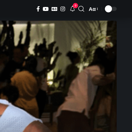
9
Αα
Font
Resizer