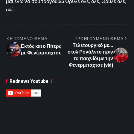
μαι εγώ να σου τραγουδώ Θρύλε ολέ, ολέ, Θρύλε ολέ,
ολέ...
ΕΠΟΜΕΝΟ ΘΕΜΑ
ΠΡΟΗΓΟΥΜΕΝΟ ΘΕΜΑ
Τελετουργικό με…
Εκτός και ο Πίτερς
στυλ Ρονάλντο πριν
με Φενέρμπαχτσε
το παιχνίδι με την
Φενέρμπαχτσε (vid)
Rednews Youtube