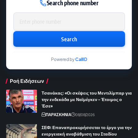
Search phone number
Phone number
Search
Powered by
CallID
Ροή Ειδήσεων
Τσανάκας: «Οι σκέψεις του Μεντιλίμπαρ για
την ενδεκάδα με Ναϊμέγκεν – Έτοιμος ο
Έσε»
ΠΑΡΑΣΚΗΝΙΑ
08/08/2026
ΣΕΦ: Επαναπροκυρήσσεται το έργο για την
ενεργειακή αναβάθμιση του Σταδίου