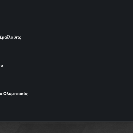
 Σμαΐλοβιτς
ρο
 ο Ολυμπιακός