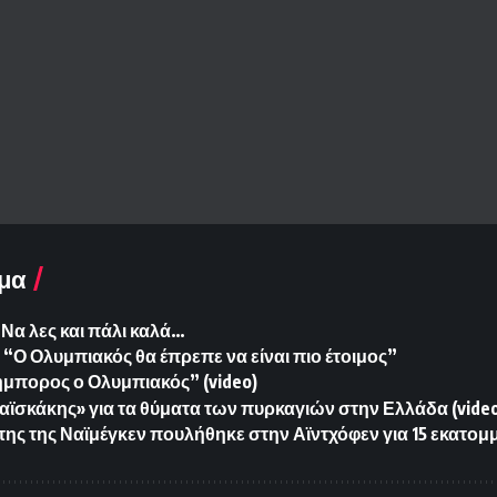
μα
Να λες και πάλι καλά…
“Ο Ολυμπιακός θα έπρεπε να είναι πιο έτοιμος”
μπορος ο Ολυμπιακός” (video)
αϊσκάκης» για τα θύματα των πυρκαγιών στην Ελλάδα (vide
της της Ναϊμέγκεν πουλήθηκε στην Αϊντχόφεν για 15 εκατομ