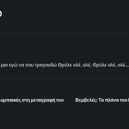
O
μαι εγώ να σου τραγουδώ Θρύλε ολέ, ολέ, Θρύλε ολέ, ολέ...
Ολυμπιακός στη μεταγραφή του
Βερβελές: Τα πλάνα του 