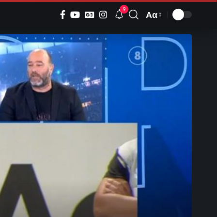
9
Αα
Font
Resizer