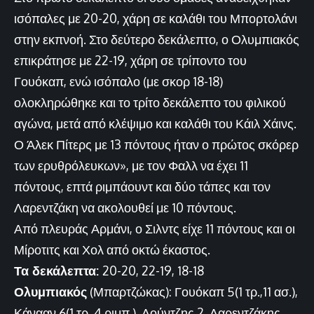
ισόπαλες με 20-20, χάρη σε καλάθι του Μπορτολάνι
στην εκπνοή. Στο δεύτερο δεκάλεπτο, ο Ολυμπιακός
επικράτησε με 22-19, χάρη σε τρίποντο του
Γουόκαπ, ενώ ισόπαλο (με σκορ 18-18)
ολοκληρώθηκε και το τρίτο δεκάλεπτο του φιλικού
αγώνα, μετά από κλέψιμο και καλάθι του Κάιλ Χάινς.
Ο Άλεκ Πίτερς με 13 πόντους ήταν ο πρώτος σκόρερ
των ερυθρόλευκων», με τον Φαλλ να έχει 11
πόντους, επτά ριμπάουντ και δύο τάπες και τον
Λαρεντζάκη να ακολουθεί με 10 πόντους.
Από πλευράς Αρμάνι, ο Σιλντς είχε 11 πόντους και οι
Μίροτιτς και Χολ από οκτώ έκαστος.
Τα δεκάλεπτα:
20-20, 22-19, 18-18
Ολυμπιακός
(Μπαρτζώκας): Γουόκαπ 5(1 τρ.,11 ασ.),
Κάνααν 6(1 τρ.,4 ριμπ.), Λούντζης 2, Λαρεντζάκης