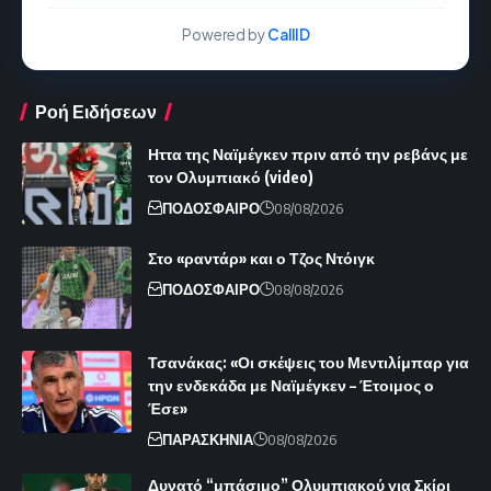
Powered by
CallID
Ροή Ειδήσεων
Ηττα της Ναϊμέγκεν πριν από την ρεβάνς με
τον Ολυμπιακό (video)
ΠΟΔΟΣΦΑΙΡΟ
08/08/2026
Στο «ραντάρ» και ο Τζος Ντόιγκ
ΠΟΔΟΣΦΑΙΡΟ
08/08/2026
Τσανάκας: «Οι σκέψεις του Μεντιλίμπαρ για
την ενδεκάδα με Ναϊμέγκεν – Έτοιμος ο
Έσε»
ΠΑΡΑΣΚΗΝΙΑ
08/08/2026
Δυνατό “μπάσιμο” Ολυμπιακού για Σκίρι