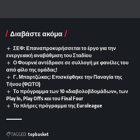
Διαβάστε ακόμα
ΣΕΦ: Επαναπροκυρήσσεται το έργο για την
ενεργειακή αναβάθμιση του Σταδίου
Ο Φουρνιέ αντέδρασε σε συλλογή με φανέλες του
από φίλο της ομάδας!
Γ. Μπαρτζώκας: Επισκέφθηκε την Παναγία της
Τήνου (ΦΩΤΟ)
Το πρόγραμμα των 10 «διαβολοβδομάδων», των
Play In, Play Offs και του Final Four
Το πλήρες πρόγραμμα της Euroleague
TAGGED:
topbasket