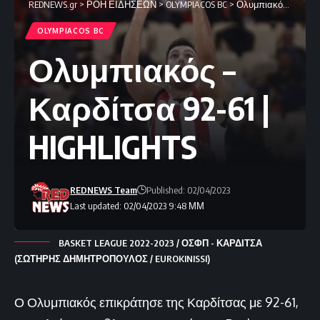
REDNEWS.gr
>
ΡΟΗ ΕΙΔΗΣΕΩΝ
>
OLYMPIACOS BC
>
Ολυμπιακός – Καρδίτσα 92-61 | HIGHLIGHTS
OLYMPIACOS BC
Ολυμπιακός –
Καρδίτσα 92-61 |
HIGHLIGHTS
REDNEWS Team
Published: 02/04/2023
Last updated: 02/04/2023 9:48 ΜΜ
BASKET LEAGUE 2022-2023 / ΟΣΦΠ - ΚΑΡΔΙΤΣΑ
(ΣΩΤΗΡΗΣ ΔΗΜΗΤΡΟΠΟΥΛΟΣ / EUROKINISSI)
Ο Ολυμπιακός επικράτησε της Καρδίτσας με 92-61,