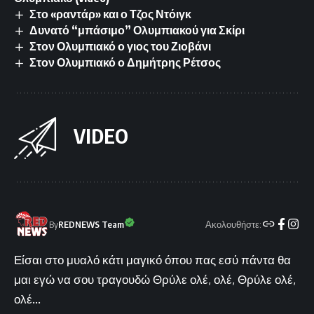
Στο «ραντάρ» και ο Τζος Ντόιγκ
Δυνατό “μπάσιμο” Ολυμπιακού για Σκίρι
Στον Ολυμπιακό ο γιος του Ζιοβάνι
Στον Ολυμπιακό ο Δημήτρης Ρέτσος
VIDEO
Ακολουθήστε:
By
REDNEWS Team
Είσαι στο μυαλό κάτι μαγικό όπου πας εσύ πάντα θα
μαι εγώ να σου τραγουδώ Θρύλε ολέ, ολέ, Θρύλε ολέ,
ολέ...