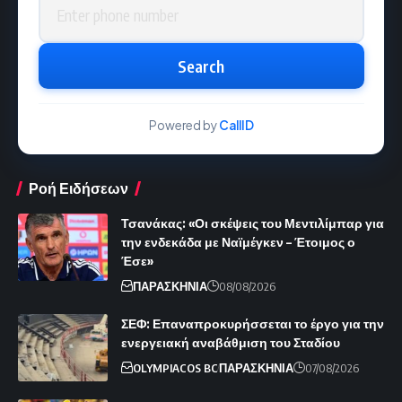
Phone number
Search
Powered by
CallID
Ροή Ειδήσεων
Τσανάκας: «Οι σκέψεις του Μεντιλίμπαρ για
την ενδεκάδα με Ναϊμέγκεν – Έτοιμος ο
Έσε»
ΠΑΡΑΣΚΗΝΙΑ
08/08/2026
ΣΕΦ: Επαναπροκυρήσσεται το έργο για την
ενεργειακή αναβάθμιση του Σταδίου
OLYMPIACOS BC
ΠΑΡΑΣΚΗΝΙΑ
07/08/2026