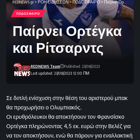
REDNEWS.gr
>
ΡΟΗ ΕΙΔΗΣΕΩΝ
>
ΠΟΔΟΣΦΑΙΡΟ
>
Παίρνει Ορτέγκα και Ρίτσαρντς
ΠΟΔΟΣΦΑΙΡΟ
Παίρνει Ορτέγκα
και Ρίτσαρντς
REDNEWS Team
Published: 23/08/2023
Last updated: 23/08/2023 12:00 ΠΜ
Σε διπλή ενίσχυση στην θέση του αριστερού μπακ
θα προχωρήσει ο Ολυμπιακός.
Οι ερυθρόλευκοι θα αποκτήσουν τον Φρανσίσκο
Ορτέγκα πληρώνοντας 4,5 εκ. ευρώ στην Βελέζ για
να τον αποκτήσουν, ενώ θα πάρουν για εναλλακτική