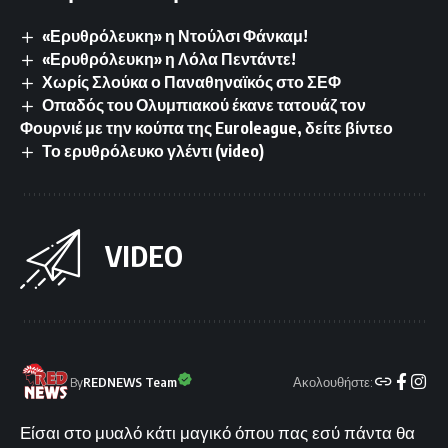
«Ερυθρόλευκη» η Ντούλσι Φάνκαμ!
«Ερυθρόλευκη» η Λόλα Πεντάντε!
Χωρίς Σλούκα ο Παναθηναϊκός στο ΣΕΦ
Οπαδός του Ολυμπιακού έκανε τατουάζ τον
Φουρνιέ με την κούπα της Euroleague, δείτε βίντεο
Το ερυθρόλευκο γλέντι (video)
VIDEO
Ακολουθήστε:
By
REDNEWS Team
Είσαι στο μυαλό κάτι μαγικό όπου πας εσύ πάντα θα