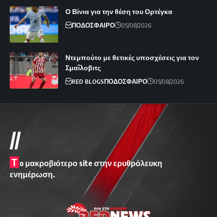
Ο Βίνια για την θέση του Ορτέγκα
ΠΟΔΟΣΦΑΙΡΟ
05/08/2026
Ντεμπούτο με θετικές υποσχέσεις για τον
Σμαΐλοβιτς
RED BLOGS
ΠΟΔΟΣΦΑΙΡΟ
05/08/2026
//
T
o μακροβιότερο site στην ερυθρόλευκη
ενημέρωση.