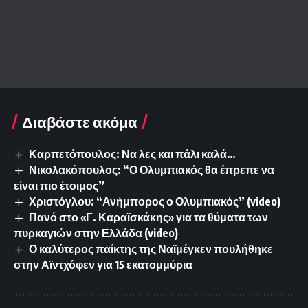
Διαβάστε ακόμα
Καρπετόπουλος: Να λες και πάλι καλά…
Νικολακόπουλος: “Ο Ολυμπιακός θα έπρεπε να
είναι πιο έτοιμος”
Χριστόγλου: “Ανήμπορος ο Ολυμπιακός” (video)
Πανό στο «Γ. Καραϊσκάκης» για τα θύματα των
πυρκαγιών στην Ελλάδα (video)
Ο καλύτερος παίκτης της Ναϊμέγκεν πουλήθηκε
στην Αϊντχόφεν για 15 εκατομμύρια